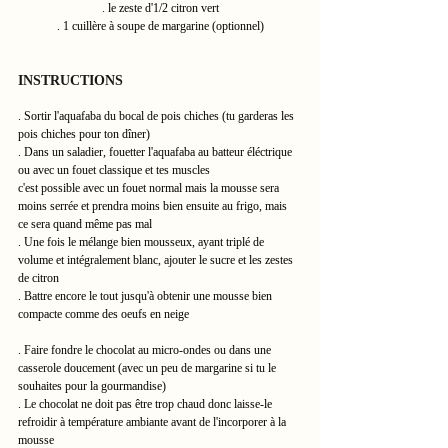
. le zeste d'1/2 citron vert
. 1 cuillère à soupe de margarine (optionnel)
INSTRUCTIONS
. Sortir l'aquafaba du bocal de pois chiches (tu garderas les 
pois chiches pour ton dîner)
. Dans un saladier, fouetter l'aquafaba au batteur éléctrique 
ou avec un fouet classique et tes muscles
c'est possible avec un fouet normal mais la mousse sera 
moins serrée et prendra moins bien ensuite au frigo, mais 
ce sera quand même pas mal 
. Une fois le mélange bien mousseux, ayant triplé de 
volume et intégralement blanc, ajouter le sucre et les zestes 
de citron
. Battre encore le tout jusqu'à obtenir une mousse bien 
compacte comme des oeufs en neige
. Faire fondre le chocolat au micro-ondes ou dans une 
casserole doucement (avec un peu de margarine si tu le 
souhaites pour la gourmandise)
. Le chocolat ne doit pas être trop chaud donc laisse-le 
refroidir à température ambiante avant de l'incorporer à la 
mousse