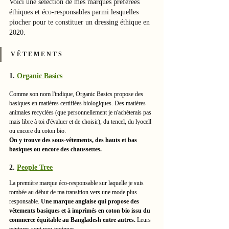
Voici une sélection de mes marques préférées 
éthiques et éco-responsables parmi lesquelles 
piocher pour te constituer un dressing éthique en 
2020. 
V Ê T E M E N T S
1. 
Organic Basics
Comme son nom l'indique, Organic Basics propose des 
basiques en matières certifiées biologiques. Des matières 
animales recyclées (que personnellement je n'achèterais pas 
mais libre à toi d'évaluer et de choisir), du tencel, du lyocell 
ou encore du coton bio. 
On y trouve des sous-vêtements, des hauts et bas 
basiques ou encore des chaussettes. 
2. 
People Tree
La première marque éco-responsable sur laquelle je suis 
tombée au début de ma transition vers une mode plus 
responsable. 
Une marque anglaise qui propose des 
vêtements basiques et à imprimés en coton bio issu du 
commerce équitable au Bangladesh entre autres. 
Leurs 