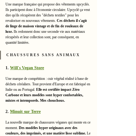
Une marque française qui propose des vêtements upcyclés. 
Ils participent donc à l'économie circulaire. Upcyclé ça veut 
dire qu'ils récupèrent des "déchets textiles" pour les 
revaloriser en nouveaux vêtements. 
Ces déchets il s'agit 
de linge de maison vintage et de fin de rouleaux de 
luxe.
 Ils redonnent donc une seconde vie aux matériaux 
récupérés et leur collection sont, par conséquent, en 
quantité limitées.  
C H A U S S U R E S   S A N S   A N I M A U X
1. 
Will's Vegan Store
Une marque de compétition : cuir végétal réalisé à base de 
déchets céréaliers. Tout provient d'Europe et est fabriqué en 
Italie ou au Portugal. 
Elle est certifiée impact Zéro 
Carbone et leurs modèles sont hyper confortables, 
mixtes et intemporels. Mes chouchous. 
2. 
Minuit sur Terre
La nouvelle marque de chaussures véganes qui monte en ce 
moment. 
Des modèles hyper originaux avec des 
couleurs, des imprimés, et une matière lisse sublime. 
Le 