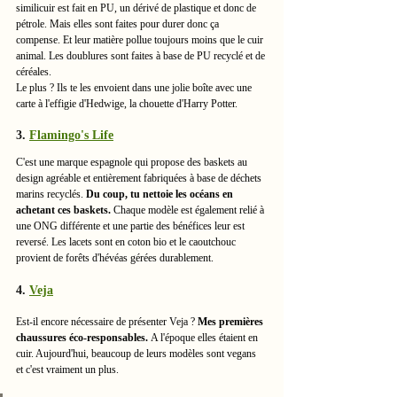
similicuir est fait en PU, un dérivé de plastique et donc de 
pétrole. Mais elles sont faites pour durer donc ça 
compense. Et leur matière pollue toujours moins que le cuir 
animal. Les doublures sont faites à base de PU recyclé et de 
céréales.
Le plus ? Ils te les envoient dans une jolie boîte avec une 
carte à l'effigie d'Hedwige, la chouette d'Harry Potter. 
3. 
Flamingo's Life
C'est une marque espagnole qui propose des baskets au 
design agréable et entièrement fabriquées à base de déchets 
marins recyclés. 
Du coup, tu nettoie les océans en 
achetant ces baskets. 
Chaque modèle est également relié à 
une ONG différente et une partie des bénéfices leur est 
reversé. Les lacets sont en coton bio et le caoutchouc 
provient de forêts d'hévéas gérées durablement.  
4. 
Veja
Est-il encore nécessaire de présenter Veja ? 
Mes premières 
chaussures éco-responsables. 
A l'époque elles étaient en 
cuir. Aujourd'hui, beaucoup de leurs modèles sont vegans 
et c'est vraiment un plus. 