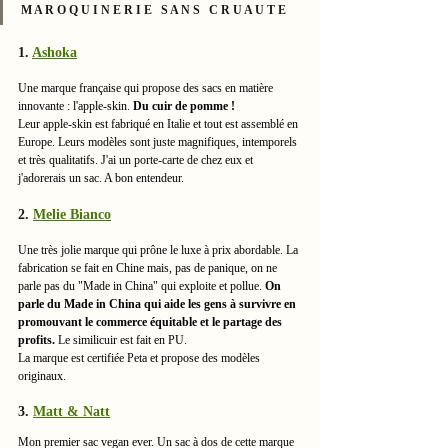
M A R O Q U I N E R I E   S A N S   C R U A U T E
1. 
Ashoka
Une marque française qui propose des sacs en matière 
innovante : l'apple-skin. 
Du cuir de pomme ! 
Leur apple-skin est fabriqué en Italie et tout est assemblé en 
Europe. Leurs modèles sont juste magnifiques, intemporels 
et très qualitatifs. J'ai un porte-carte de chez eux et 
j'adorerais un sac. A bon entendeur. 
2. 
Melie Bianco
Une très jolie marque qui prône le luxe à prix abordable. La 
fabrication se fait en Chine mais, pas de panique, on ne 
parle pas du "Made in China" qui exploite et pollue. 
On 
parle du Made in China qui aide les gens à survivre en 
promouvant le commerce équitable et le partage des 
profits.
 Le similicuir est fait en PU. 
La marque est certifiée Peta et propose des modèles 
originaux. 
3. 
Matt & Natt
Mon premier sac vegan ever. Un sac à dos de cette marque 