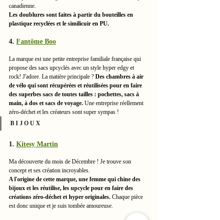
canadienne. 
Les doublures sont faites à partir du bouteilles en 
plastique recyclées et le similicuir en PU. 
4. 
Fantôme Boo
La marque est une petite entreprise familiale française qui 
propose des sacs upcyclés avec un style hyper edgy et 
rock! J'adore. La matière principale ? 
Des chambres à air 
de vélo qui sont récupérées et réutilisées pour en faire 
des superbes sacs de toutes tailles : pochettes, sacs à 
main, à dos et sacs de voyage.
 Une entreprise réellement 
zéro-déchet et les créateurs sont super sympas ! 
B I J O U X
1. 
Kitesy Martin
Ma découverte du mois de Décembre ! Je trouve son 
concept et ses création incroyables. 
A l'origine de cette marque, une femme qui chine des 
bijoux et les réutilise, les upcycle pour en faire des 
créations zéro-déchet et hyper originales.
 Chaque pièce 
est donc unique et je suis tombée amoureuse. 