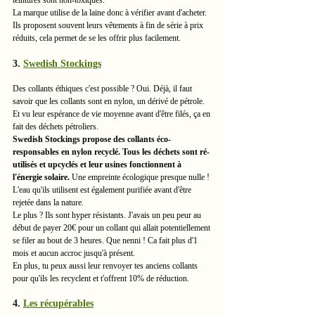
teintures sont non-toxiques.
La marque utilise de la laine donc à vérifier avant d'acheter. 
Ils proposent souvent leurs vêtements à fin de série à prix 
réduits, cela permet de se les offrir plus facilement. 
3. 
Swedish Stockings
Des collants éthiques c'est possible ? Oui. Déjà, il faut 
savoir que les collants sont en nylon, un dérivé de pétrole. 
Et vu leur espérance de vie moyenne avant d'être filés, ça en 
fait des déchets pétroliers. 
Swedish Stockings propose des collants éco-
responsables en nylon recyclé. Tous les déchets sont ré-
utilisés et upcyclés et leur usines fonctionnent à 
l'énergie solaire. 
Une empreinte écologique presque nulle ! 
L'eau qu'ils utilisent est également purifiée avant d'être 
rejetée dans la nature. 
Le plus ? Ils sont hyper résistants. J'avais un peu peur au 
début de payer 20€ pour un collant qui allait potentiellement 
se filer au bout de 3 heures. Que nenni ! Ca fait plus d'1 
mois et aucun accroc jusqu'à présent. 
En plus, tu peux aussi leur renvoyer tes anciens collants 
pour qu'ils les recyclent et t'offrent 10% de réduction. 
4. 
Les récupérables