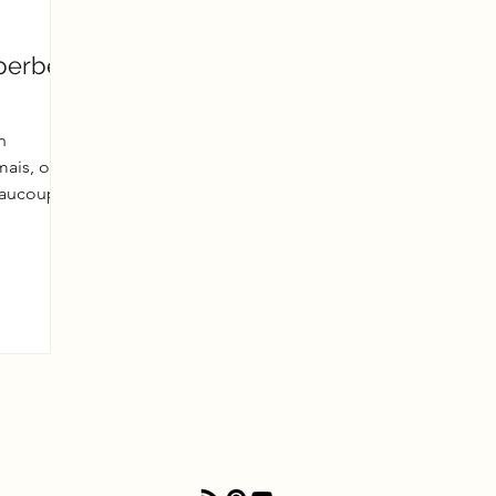
perbe
n
mais, on
beaucoup