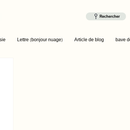
Rechercher
sie
Lettre (bonjour nuage)
Article de blog
bave de