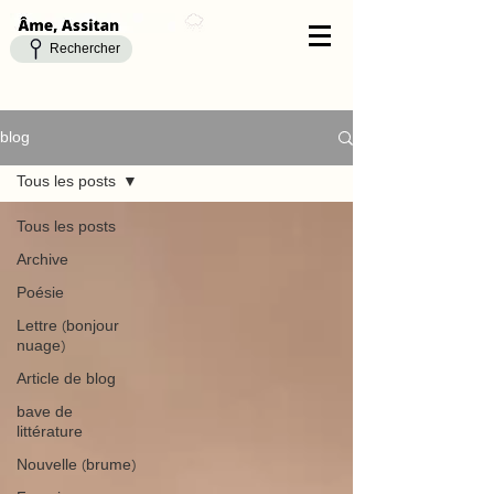
Rechercher
blog
Tous les posts
Tous les posts
Archive
Poésie
Lettre (bonjour
nuage)
Article de blog
bave de
littérature
Nouvelle (brume)