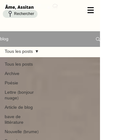
Rechercher
blog
Tous les posts
Tous les posts
Archive
Poésie
Lettre (bonjour
nuage)
Article de blog
bave de
littérature
Nouvelle (brume)