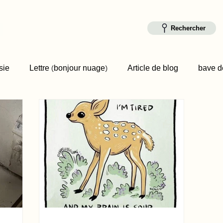
Rechercher
sie
Lettre (bonjour nuage)
Article de blog
bave de