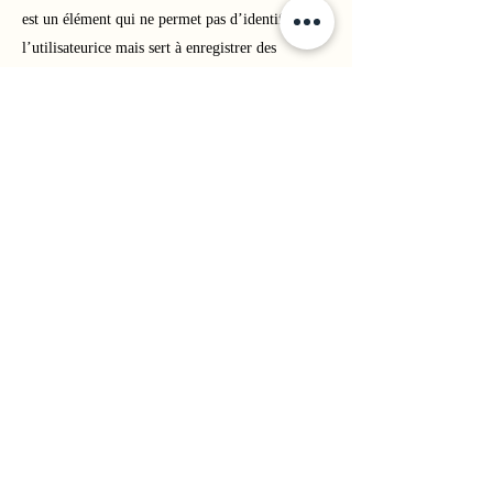
est un élément qui ne permet pas d’identifier
l’utilisateurice mais sert à enregistrer des
informations relatives à sa navigation sur le site
Internet. Iel pourra désactiver ce cookie par
l’intermédiaire des paramètres figurant au sein de
son logiciel de navigation.
ARTICLE 6 : Propriété intellectuelle
Toute utilisation, reproduction, diffusion,
commercialisation, modification de toute ou
partie du site
www.emmaassitan.com
, sans
autorisation de l’Editeur est prohibée et pourra
entraînée des actions et poursuites judiciaires
telles que notamment prévues par le Code de la
propriété intellectuelle et le Code civil.