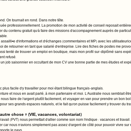
is surtout une grande ébullition intérieure.
nd. On tournait en rond. Dans notre tête. 
quée professionnellement. La promotion de mon activité de conseil reposait entière
er du contenu gratuit qu’à faire des missions d’accompagnement auprès de particul
able. 
 assailli•e d’informations et d’échanges (commentaires et MP) avec les utilisateuric
moi de retourner en tant que salarié d’entreprise. Lire des fiches de postes me prov
ussi tenté de trouver un emploi en boutique, mais mon profil sur-diplômé sans expé
nt refusé.
ir un job saisonnier en occultant de mon CV une bonne partie de mes études et expé
lus facile d’y travailler pour moi étant bilingue français-anglais.
enture et nous en avait parlé, à mon partenaire et moi. L’Australie nous semblait êt
nous faire de l’argent plutôt facilement, et voyager en van pour prendre un bon bol 
 pour ses grands espaces naturels, et le fait qu’on puisse facilement y trouver du tra
utre chose ? (VIE, vacances, volontariat)
avail (PVT) nous permettait d’allier comme son nom l’indique : vacances et travail.
er car nous n’avions simplement pas assez d’argent de côté pour pouvoir vivre su
porte le pays. 