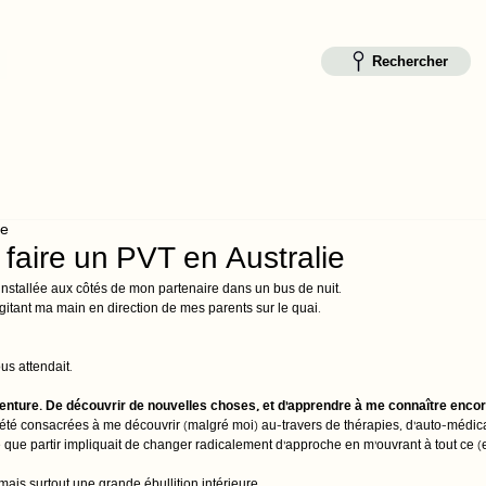
Rechercher
re
e faire un PVT en Australie
nstallée aux côtés de mon partenaire dans un bus de nuit. 
gitant ma main en direction de mes parents sur le quai. 
us attendait.
’aventure. De découvrir de nouvelles choses, et d’apprendre à me connaître encor
té consacrées à me découvrir (malgré moi) au-travers de thérapies, d’auto-médicati
ue partir impliquait de changer radicalement d’approche en m’ouvrant à tout ce (et