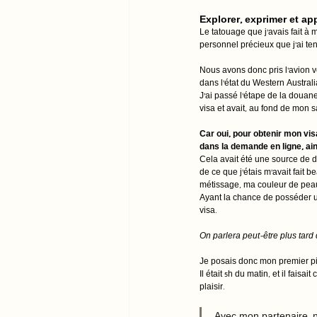
Explorer, exprimer et ap
Le tatouage que j’avais fait à 
personnel précieux que j’ai te
Nous avons donc pris l’avion ve
dans l’état du Western Australi
J’ai passé l’étape de la douan
visa et avait, au fond de mon 
Car oui, pour obtenir mon vis
dans la demande en ligne, ain
Cela avait été une source de dé
de ce que j’étais m’avait fait
métissage, ma couleur de peau
Ayant la chance de posséder un
visa. 
On parlera peut-être plus tard 
Je posais donc mon premier pie
Il était 5h du matin, et il fais
plaisir.