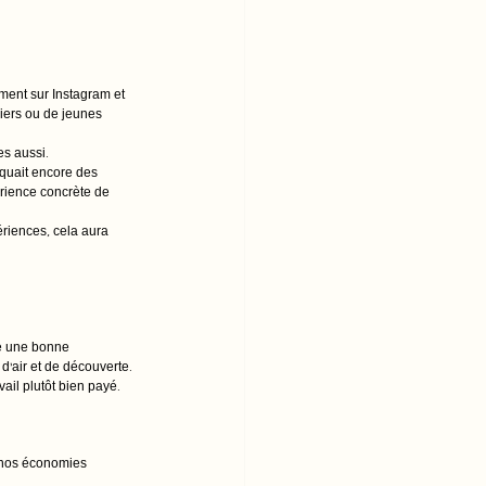
ment sur Instagram et 
iers ou de jeunes 
es aussi.
oquait encore des 
rience concrète de 
riences, cela aura 
re une bonne 
d’air et de découverte.
vail plutôt bien payé.
 
r nos économies 