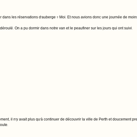
eur dans les réservations d’auberge ? Moi. Et nous avions donc une journée de moins 
 déroulé. On a pu dormir dans notre van et le peaufiner sur les jours qui ont suivi.
ement, il n’y avait plus qu’à continuer de découvrir la ville de Perth et doucement 
oute. 