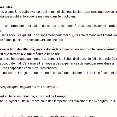
prendre. 
mes 18 ans. Une clairvoyance dont je me félicite tous les jours car c’est une devise c
ndance à oublier lorsque je me noie dans le quotidien.
rs une première destination, descendu, puis remonté, plusieurs fois, avant d’arriver
a.
e sans souci, ce qui fut un soulagement pour moi qui, très clairement, avait menti
sac à dos, plusieurs fioles de CBD de secours.
a sans trop de difficulté, j’avais du déclarer n’avoir aucun trouble neuro-dével
si que durant la visite médicale imposée.
tresse importante au moment de remplir les fiches d’ailleurs : le fait d’être rejetée
 beaucoup de mal. Cela m’avait renvoyé à des expériences de rejet passées dues à 
, mes capacités et bien d’autres choses.
 passeport français, je ne m’attendais pas à potentiellement faire face à ce rejet 
des politiques migratoires de l’Australie…
d en terre australienne, en sortant de l’aéroport. 
ait chaud. Ayant quitté la France sous des températures avoisinant les 10 degrés Celsius