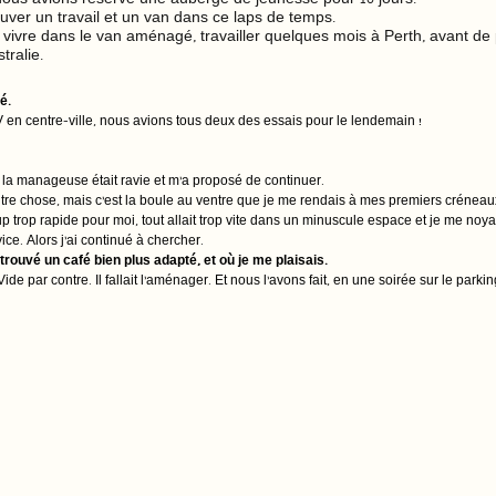
ous avions réservé une auberge de jeunesse pour 10 jours. 
 trouver un travail et un van dans ce laps de temps.
 vivre dans le van aménagé, travailler quelques mois à Perth, avant de p
tralie.
é.
 en centre-ville, nous avions tous deux des essais pour le lendemain !
 la manageuse était ravie et m’a proposé de continuer. 
autre chose, mais c’est la boule au ventre que je me rendais à mes premiers créneau
 trop rapide pour moi, tout allait trop vite dans un minuscule espace et je me noya
ce. Alors j’ai continué à chercher.
s trouvé un café bien plus adapté, et où je me plaisais.
de par contre. Il fallait l’aménager. Et nous l’avons fait, en une soirée sur le parki