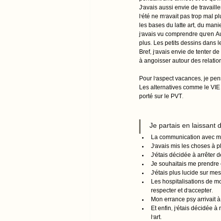
J’avais aussi envie de travail
l’été ne m’avait pas trop mal p
les bases du latte art, du mani
j’avais vu comprendre qu’en Aus
plus. Les petits dessins dans l
Bref, j’avais envie de tenter d
à angoisser autour des relati
Pour l’aspect vacances, je pense
Les alternatives comme le VIE 
porté sur le PVT.
Je partais en laissant de
La communication avec ma 
J’avais mis les choses à p
J’étais décidée à arrêter 
Je souhaitais me prendre 
J’étais plus lucide sur me
Les hospitalisations de mon
respecter et d’accepter.
Mon errance psy arrivait 
Et enfin, j’étais décidée à
l’art.