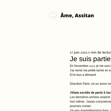
27 juin 2024
5 min de lectu
Je suis parti
En Novembre 2023, je me suis i
J’ai versé ma petite larme en a
Et le bus a démarré. 
Direction Paris, où un avion no
J’étais excitée de partir à l
Les dernières années avaient é
moi-même. J’avais conscience q
pourrais croiser.