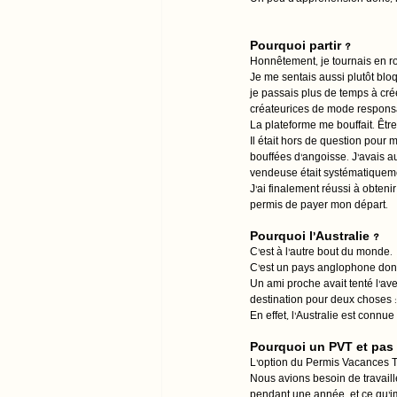
Un peu d’appréhension donc, ma
Pourquoi partir ?
Honnêtement, je tournais en ro
Je me sentais aussi plutôt blo
je passais plus de temps à cré
créateurices de mode respons
La plateforme me bouffait. Être
Il était hors de question pour 
bouffées d’angoisse. J’avais a
vendeuse était systématiqueme
J’ai finalement réussi à obten
permis de payer mon départ.
Pourquoi l’Australie ?
C’est à l’autre bout du monde.
C’est un pays anglophone donc p
Un ami proche avait tenté l’av
destination pour deux choses : 
En effet, l’Australie est connue
Pourquoi un PVT et pas a
L’option du Permis Vacances Tr
Nous avions besoin de travaill
pendant une année, et ce qu’im