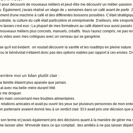
ler pour découvrir de nouveaux métiers et peut-être me découvrir un métier-passion. 
lu. Également, j’avais réalisé un stage de 2 semaines dans un café avant de partir. 
ement d’une machine à café et des différentes boissons possibles. C’était stratégiq
tralie, la culture du café était particulière et omniprésente. D’ailleurs, elle s’expo
es tasses c’est eux ! La plupart de mes formateurs au café étaient eux aussi passés p
e nouveaux métiers plus concrets, manuels, créatifs. Vous l’aurez compris, ne pas re
ons vides avec mes collègues avec un cerveau qui se gangrène.
 qu’il est évident : on voulait découvrir la vanlife et les roadtrips en pleine nature.
ou le bénévolat n’étaient donc pas des options viables par rapport à ces envies. D'
rrière moi un bilan plutôt clair :  
famille étaient plus apaisée que jamais. 
lat avec ma belle-mère durant l’été. 
de me droguer.
en main concernant mes troubles alimentaires.
s relations amicales et avait pu ouvrir les yeux sur plusieurs personnes de mon en
 partenaire avaient donné lieu à un verdict clair. Et il avait pris une décision que j
à son terme et j’avais également pris des décisions quant à la manière de gérer ma
 me laisser aller. M’investir dans ce qui comptait : des amitiés à ne pas laisser dépérir