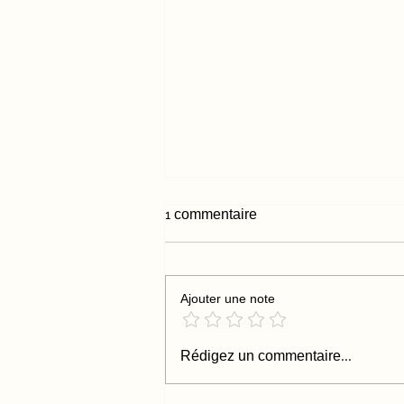
1 commentaire
Ajouter une note
Je m'appelle Âme
Rédigez un commentaire...