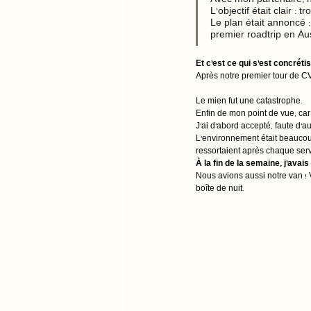
Avec mon partenaire, n
L’objectif était clair :
Le plan était annoncé :
premier roadtrip en Aus
Et c’est ce qui s’est concrétis
Après notre premier tour de CV
Le mien fut une catastrophe. 
Enfin de mon point de vue, car
J’ai d'abord accepté, faute d’
L’environnement était beaucoup
ressortaient après chaque servi
À la fin de la semaine, j’avai
Nous avions aussi notre van ! Vi
boîte de nuit.