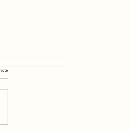
 note
er et la théorie de
pace-temps (histoire
te)