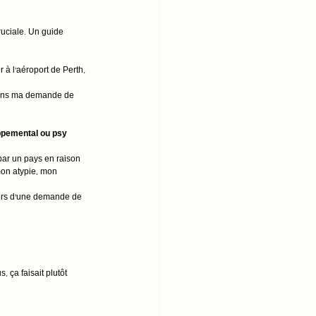
ruciale. Un guide 
 à l’aéroport de Perth, 
 dans ma demande de 
oppemental ou psy 
 par un pays en raison 
mon atypie, mon 
lors d’une demande de 
, ça faisait plutôt 