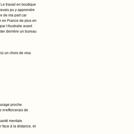
Le travail en boutique 
J’avais pu y apprendre 
ue de ma part car 
rte en France de plus en 
ar l’Australie avant. 
ster derrière un bureau 
où un choix de visa 
tourage proche.
e m’efforcerais de 
 santé mentale.
 face à la distance, et 