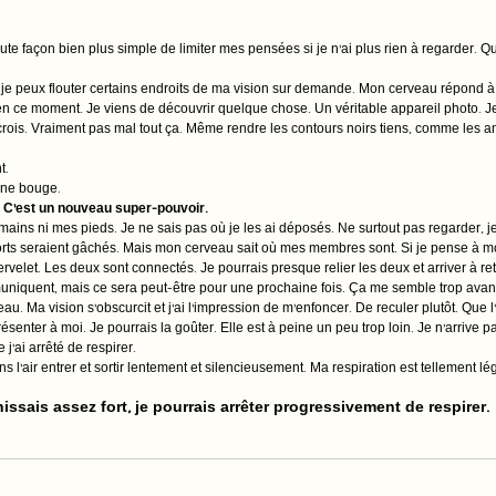
ute façon bien plus simple de limiter mes pensées si je n’ai plus rien à regarder. Q
e je peux flouter certains endroits de ma vision sur demande. Mon cerveau répond à tou
n ce moment. Je viens de découvrir quelque chose. Un véritable appareil photo. Je
 crois. Vraiment pas mal tout ça. Même rendre les contours noirs tiens, comme les 
t. 
 ne bouge.
t. C’est un nouveau super-pouvoir.
ains ni mes pieds. Je ne sais pas où je les ai déposés. Ne surtout pas regarder, je
fforts seraient gâchés. Mais mon cerveau sait où mes membres sont. Si je pense à m
velet. Les deux sont connectés. Je pourrais presque relier les deux et arriver à re
niquent, mais ce sera peut-être pour une prochaine fois. Ça me semble trop avancé
au. Ma vision s’obscurcit et j’ai l’impression de m’enfoncer. De reculer plutôt. Que l’
ésenter à moi. Je pourrais la goûter. Elle est à peine un peu trop loin. Je n’arrive p
j’ai arrêté de respirer.
s l’air entrer et sortir lentement et silencieusement. Ma respiration est tellement lé
chissais assez fort, je pourrais arrêter progressivement de respirer. 