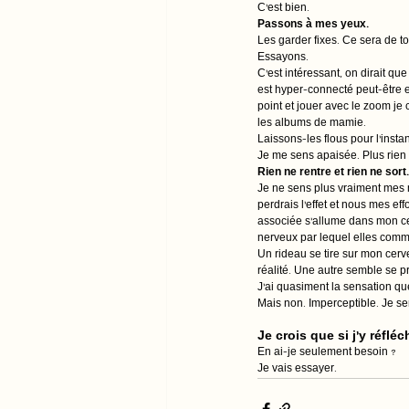
C’est bien.
Passons à mes yeux.
Les garder fixes. Ce sera de to
Essayons.
C’est intéressant, on dirait qu
est hyper-connecté peut-être e
point et jouer avec le zoom je
les albums de mamie.
Laissons-les flous pour l’instan
Je me sens apaisée. Plus rien
Rien ne rentre et rien ne sor
Je ne sens plus vraiment mes m
perdrais l’effet et nous mes e
associée s’allume dans mon cer
nerveux par lequel elles commu
Un rideau se tire sur mon cerve
réalité. Une autre semble se pr
J’ai quasiment la sensation que 
Mais non. Imperceptible. Je sen
Je crois que si j’y réflé
En ai-je seulement besoin ?
Je vais essayer.