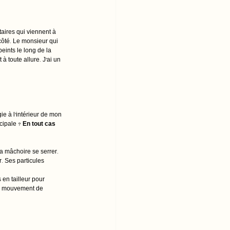
aires qui viennent à 
côté. Le monsieur qui 
ints le long de la 
à toute allure. J’ai un 
e à l’intérieur de mon 
cipale ?
 En tout cas 
ma mâchoire se serrer. 
. Ses particules 
en tailleur pour 
ger mouvement de 