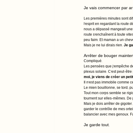
Je vais commencer par arr
Les premières minutes sont dif
l’esprit en regardant la route 
nous a dépassé mangeait une gl
route s’enchaînent à toute vites
peu faim. Et maman a un cheveu 
Mais je ne lui dirais rien. 
Je gar
Arrêter de bouger mainten
Compliqué. 
Les pensées que j’empêche de s
plexus solaire. C’est peut-êtr
moi, je viens de créer un petit
Il n’est pas immobile comme cel
Le mien bouillonne, se tord, pu
Tout mon corps semble se rigid
tournent sur elles-mêmes. De p
Mais je dois arrêter de gigote
garder le contrôle de mes ortei
balancier avec mes genoux. Fair
Je garde tout.