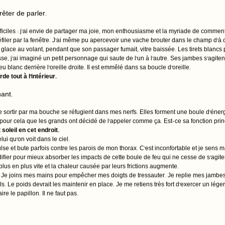
êter de parler.
ficiles : j’ai envie de partager ma joie, mon enthousiasme et la myriade de comment
défiler par la fenêtre. J’ai même pu apercevoir une vache brouter dans le champ d’à 
ace au volant, pendant que son passager fumait, vitre baissée. Les tirets blancs pe
se, j’ai imaginé un petit personnage qui saute de l’un à l’autre. Ses jambes s’agitent 
blanc derrière l’oreille droite. Il est emmêlé dans sa boucle d’oreille.
de tout à l’intérieur.
ant.
ortir par ma bouche se réfugient dans mes nerfs. Elles forment une boule d’énergi
e pour cela que les grands ont décidé de l’appeler comme ça. Est-ce sa fonction prin
 soleil en cet endroit.
ui qu’on voit dans le ciel.
lse et bute parfois contre les parois de mon thorax. C’est inconfortable et je sens 
ifier pour mieux absorber les impacts de cette boule de feu qui ne cesse de s’agiter
lus en plus vite et la chaleur causée par leurs frictions augmente. 
r. Je joins mes mains pour empêcher mes doigts de tressauter. Je replie mes jambes 
ls. Le poids devrait les maintenir en place. Je me retiens très fort d’exercer un lé
e le papillon. Il ne faut pas. 