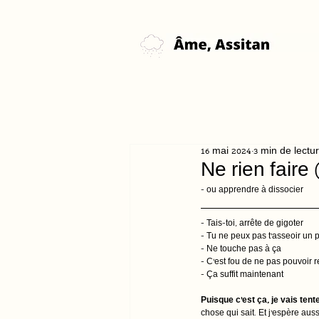
16 mai 2024
3 min de lectu
Ne rien faire 
- ou apprendre à dissocier
- Tais-toi, arrête de gigoter
- Tu ne peux pas t’asseoir un
- Ne touche pas à ça
- C’est fou de ne pas pouvoir 
- Ça suffit maintenant
Puisque c’est ça, je vais tent
chose qui sait. Et j’espère auss