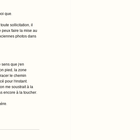
uoi que.
te sollicitation, il 
 peux faire la mise au 
anciennes photos dans 
 sens que j’en 
on pied, la zone 
tracer le chemin 
 pour l’instant.
on me soustrait à la 
as encore à la toucher.
gère.