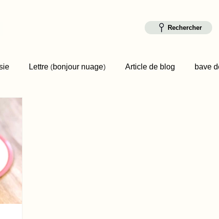
Rechercher
sie
Lettre (bonjour nuage)
Article de blog
bave de