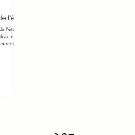
e l'été
de l'été.
live et les
er rapide,