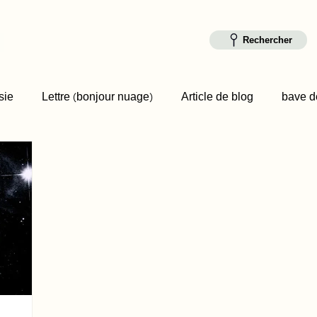
Rechercher
sie
Lettre (bonjour nuage)
Article de blog
bave de