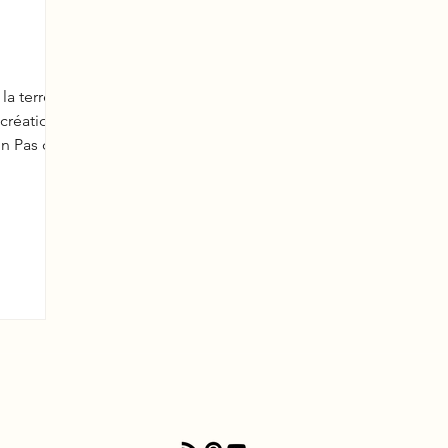
la terre
 création
on Pas de