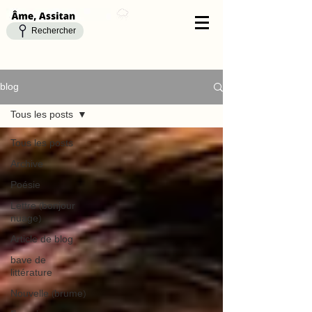
Rechercher
blog
Tous les posts
Tous les posts
Archive
Poésie
Lettre (bonjour
nuage)
Article de blog
bave de
littérature
Nouvelle (brume)