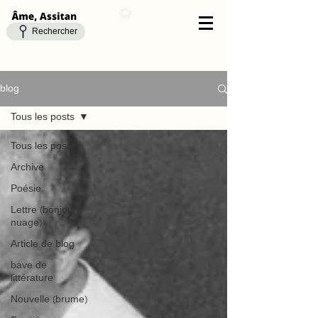
Rechercher
blog
Tous les posts
Tous les posts
Archive
Poésie
Lettre (bonjour
nuage)
Article de blog
bave de
littérature
Nouvelle (brume)