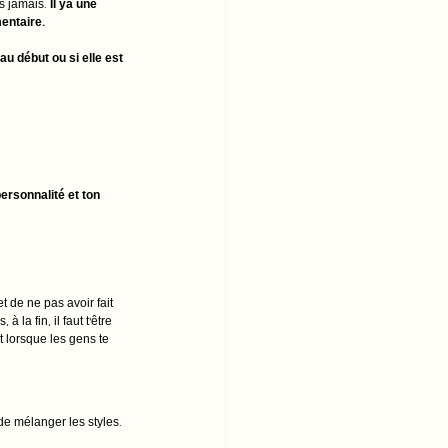
s jamais. 
Il ya une 
entaire. 
au début ou si elle est 
personnalité et ton 
t de ne pas avoir fait 
la fin, il faut t'être 
t lorsque les gens te 
de mélanger les styles.