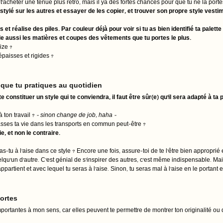
t'acheter une tenue plus rétro, mais il ya des fortes chances pour que tu ne la porte
stylé sur les autres et essayer de les copier, et trouver son propre style vestim
et réalise des piles. Par couleur déjà pour voir si tu as bien identifié ta palette 
de aussi les matières et coupes des vêtements que tu portes le plus.
size ?
épaisses et rigides ? 
s que tu pratiques au quotidien 
 constituer un style qui te conviendra, il faut être sûr(e) qu'il sera adapté à ta 
 ton travail ? 
- sinon change de job, haha -
 passes ta vie dans les transports en commun peut-être ? 
e, et non le contraire. 
as-tu à l'aise dans ce style ? Encore une fois, assure-toi de te l'être bien approprié e
qu'un d'autre. C'est génial de s'inspirer des autres, c'est même indispensable. Mais, à 
partient et avec lequel tu seras à l'aise. Sinon, tu seras mal à l'aise en le portant e
ortes 
mportantes à mon sens, car elles peuvent te permettre de montrer ton originalité ou 