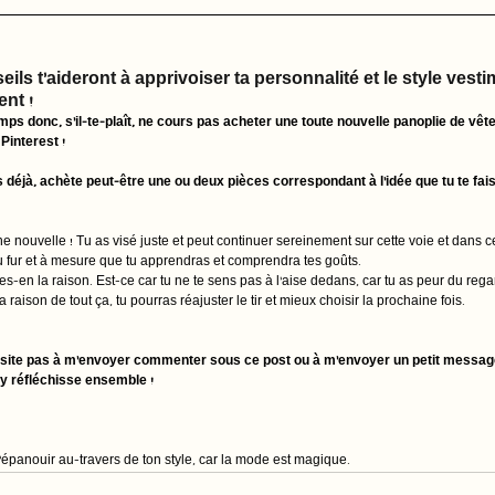
ls t'aideront à apprivoiser ta personnalité et le style vestim
nt ! 
ps donc, s'il-te-plaît, ne cours pas acheter une toute nouvelle panoplie de vê
Pinterest ! 
éjà, achète peut-être une ou deux pièces correspondant à l'idée que tu te fais
ne nouvelle ! Tu as visé juste et peut continuer sereinement sur cette voie et dans ce s
 fur et à mesure que tu apprendras et comprendra tes goûts. 
ifies-en la raison. Est-ce car tu ne te sens pas à l'aise dedans, car tu as peur du re
 raison de tout ça, tu pourras réajuster le tir et mieux choisir la prochaine fois. 
hésite pas à m'envoyer commenter sous ce post ou à m'envoyer un petit messag
 réfléchisse ensemble ! 
'épanouir au-travers de ton style, car la mode est magique. 