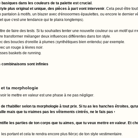
 basiques dans les couleurs de ta palette est crucial. 
yle plus original et unique, des pièces à part vont intervenir. 
Cela peut-être tout
n pantalon à motifs, un blazer avec d'énooormes épaulettes, ou encore le dernier 
et que c'est une tendance qui te plaira longtemps). 
re de faire des tests. Si tu souhaites tenter une nouvelle couleur ou un motif qui n'
 transformer mélanger deux influences différentes dans ton style. 
c des boucles d'oreille à plumes (synthétiques bien entendu) par exemple. 
c un rouge à lèvres noir. 
sses baskets de running. 
es combinaisons sont infinies
 et ta morphologie 
avoir le mettre en valeur est une phase à ne pas négliger. 
 de t'habiller selon ta morphologie à tout prix. Si tu as les hanches étroites, qu
taille mais que tu n'aimes pas les vêtements cintrés, ne le fais pas ! 
entifie les parties de ton corps que tu aimes, que tu veux mettre en valeur. Et c
les portant et cela te rendra encore plus fièr(e) de ton style vestimentaire. 