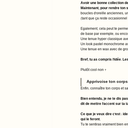
Avoir une bonne collection de
Maintenant, pour rendre ton st
boucles d'oreille anciennes, u
(tant que ça reste occasionnel 
Egalement, cela peut te permett
de base par exemple, ou encore
Une tenue hyper classique ave
Un look pastel monochrome ave
Une tenue en wax avec de gro
Bref, tu as compris l'idée. L
Plutôt cool non ? 
Apprivoise ton corps
Enfin, connaître ton corps et s
Bien entendu, je ne te dis pas
dit de mettre l'accent sur ta 
Ce que je veux dire c'est : id
qui le feront. 
Tu te sentiras vraiment bien en 