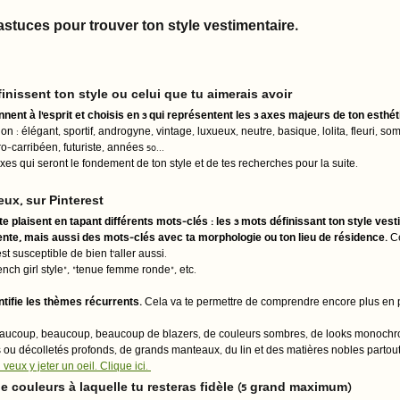
astuces pour trouver ton style vestimentaire.
inissent ton style ou celui que tu aimerais avoir 
nnent à l'esprit et choisis en 3 qui représentent les 3 axes majeurs de ton esthét
on : élégant, sportif, androgyne, vintage, luxueux, neutre, basique, lolita, fleuri, s
ro-carribéen, futuriste, années 50... 
 axes qui seront le fondement de ton style et de tes recherches pour la suite. 
eux, sur Pinterest
e plaisent en tapant différents mots-clés : les 3 mots définissant ton style vest
ente, mais aussi des mots-clés avec ta morphologie ou ton lieu de résidence. 
C
st susceptible de bien t'aller aussi.
rench girl style", "tenue femme ronde", etc. 
ntifie les thèmes récurrents.
 Cela va te permettre de comprendre encore plus en p
 
eaucoup, beaucoup, beaucoup de blazers, de couleurs sombres, de looks monochro
u décolletés profonds, de grands manteaux, du lin et des matières nobles partout
veux y jeter un oeil. Clique ici. 
e couleurs à laquelle tu resteras fidèle (5 grand maximum)