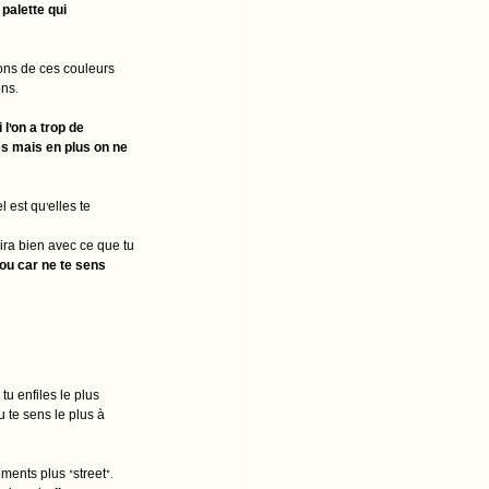
palette qui 
sons de ces couleurs 
ns. 
l'on a trop de 
s mais en plus on ne 
 est qu'elles te 
ra bien avec ce que tu 
 ou car ne te sens 
u enfiles le plus 
 te sens le plus à 
ents plus "street". 