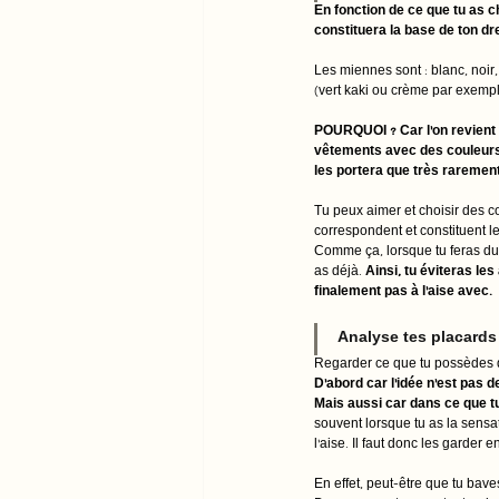
En fonction de ce que tu as c
constituera la base de ton dr
Les miennes sont : blanc, noir
(vert kaki ou crème par exemple
POURQUOI ? Car l'on revient to
vêtements avec des couleurs 
les portera que très rarement
Tu peux aimer et choisir des cou
correspondent et constituent l
Comme ça, lorsque tu feras du 
as déjà. 
Ainsi, tu éviteras le
finalement pas à l'aise avec. 
Analyse tes placards
Regarder ce que tu possèdes d
D'abord car l'idée n'est pas d
Mais aussi car dans ce que tu
souvent lorsque tu as la sensat
l'aise. Il faut donc les garder e
En effet, peut-être que tu bav