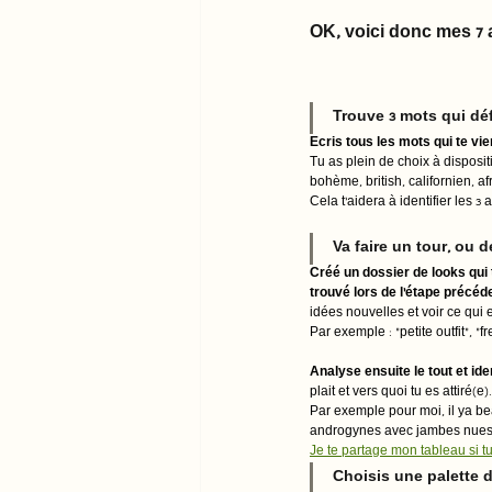
OK, voici donc mes 7 
Trouve 3 mots qui déf
Ecris tous les mots qui te vie
Tu as plein de choix à dispositi
bohème, british, californien, af
Cela t'aidera à identifier les 3
Va faire un tour, ou d
Créé un dossier de looks qui t
trouvé lors de l'étape précéd
idées nouvelles et voir ce qui e
Par exemple : "petite outfit", "f
Analyse ensuite le tout et ide
plait et vers quoi tu es attiré(e).
Par exemple pour moi, il ya b
androgynes avec jambes nues o
Je te partage mon tableau si tu 
Choisis une palette d