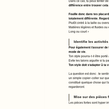
Dans ce cas, tu peux tenter de 
différence entre trouver cela 
Fouille donc dans tes placards 
totalement différente. Regar
Plutôt cintré à la taille ou over
Matières légères et fluides ou 
Long ou court ? 
Identifie les activité
Pour également t'assurer de te
mode de vie. 
Ton style pourra-t-il être porté à
Evite les talons aiguille si tu
Ton style doit s'adapter à ta vi
La question est donc : te sentir
un simple copier-coller sur quel
constitué quelque chose qui t'ap
regarderont. 
Mise sur des pièces f
Les pièces fortes sont hyper i