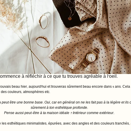
mence à réfléchir à ce que tu trouves agréable à l'oeil. 
rouvais beau hier, aujourd'hui et trouveras sûrement beau encore dans 5 ans. Cela 
, des couleurs, atmosphères etc. 
a peut être une bonne base. Oui, car en général on ne les fait pas à la légère et il
sûrement à ton esthétique profonde. 
Pense aussi peut-être à ta maison idéale ? Intérieur comme extérieur. 
 les esthétiques minimalistes, épurées, avec des angles et des couleurs tranchés, a