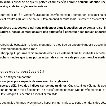
hoisi mais aussi de ce que tu portes et aimes déjà comme couleur, identifie une 
essing et de ton style vestimentaire. 
, bordeaux, doré et vert forêt. J'ai quelques vêtements qui comportent des déclinai
) et d'autres qui ont une couleur totalement différente mais ils restent des exceptio
ujours aux couleurs qui nous plaisent et dans lesquelles on se sent à l'aise. Si 
autres, non seulement on aura des difficultés à constituer des tenues assortie
. 
leurs plutôt pastels, le jaune moutarde, le bleu fluo ou encore d'autres ! L'essentiel
e fondement de ta garde-robe. 
shopping, tu pourras rapidement détecter si ce vêtement que tu souhaites acheter i
s achats inutiles que tu ne porteras jamais car tu ne sais pas comment l'assortir
 et ce que tu possèdes déjà
éjà est hyper important. 
e tout jeter pour repartir de zéro avec ton style rêvé. 
 portes déjà, il ya des indices sur ce que tu aimes. 
Quels sont les vêtements que t
ion de "ne rien avoir à te mettre" ? C'est sûrement dans ce type de vêtements que tu
n tête lorsque tu cherches à identifier ton style. 
es devant les femmes avec un style hyper pin-up, mais tu te sens bien dans des vêtem