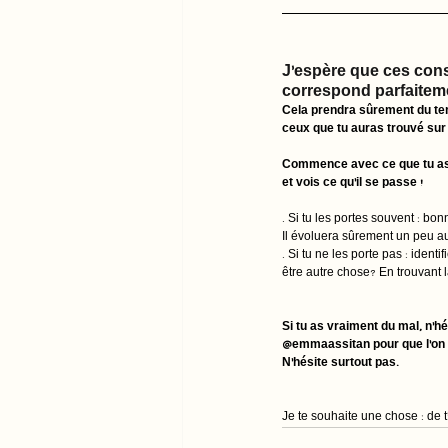
J'espère que ces consei
correspond parfaiteme
Cela prendra sûrement du tem
ceux que tu auras trouvé sur 
Commence avec ce que tu as d
et vois ce qu'il se passe ! 
. Si tu les portes souvent : bon
Il évoluera sûrement un peu au
. Si tu ne les porte pas : ident
être autre chose? En trouvant la
Si tu as vraiment du mal, n'
@emmaassitan pour que l'on y
N'hésite surtout pas. 
Je te souhaite une chose : de t