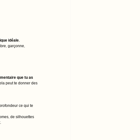
ique idéale.
ombre, garçonne, 
imentaire que tu as 
ela peut te donner des 
rofondeur ce qui te 
mes, de silhouettes 
. 