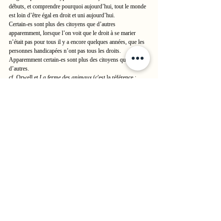
débuts, et comprendre pourquoi aujourd’hui, tout le monde 
est loin d’être égal en droit et uni aujourd’hui.
Certain-es sont plus des citoyens que d’autres 
apparemment, lorsque l’on voit que le droit à se marier 
n’était pas pour tous il y a encore quelques années, que les 
personnes handicapées n’ont pas tous les droits. 
Apparemment certain-es sont plus des citoyens que 
d’autres.
cf. Orwell et 
La ferme des animaux 
(c'est la référence : 
"
Tous les animaux
 sont 
égaux
, (...) 
mais
 il y a des 
animaux 
plus égaux
 que d'
autres
".)
Et, même lorsque en théorie, les lois existent pour assurer 
une certaine égalité, la pratique est différente car des 
discriminations persistent et ne sont pas toujours punies. 
Les préjugés, stéréotypes et traces de tout cela restent. Et 
donc, en pratique, l’accès au logement, aux études, à 
l’emploi et à la richesse par exemple, n’est pas juste.
Et ne pas en parler, ne pas suivre tout cela, c’est cacher le 
problème sous le tapis. C’est invisibiliser ces injustices. 
Mais j’en reviens au débat sur les statistiques sociales donc 
on va s’arrêter ici.
CONCLUSION
L’intersectionnalité, les luttes intersectionnelles sont 