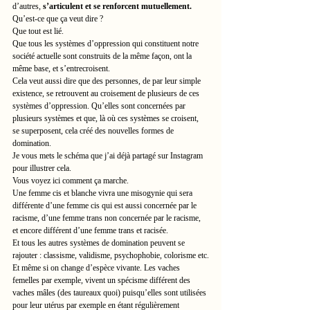
d’autres, 
s’articulent et se renforcent mutuellement.
Qu’est-ce que ça veut dire ?
Que tout est lié.
Que tous les systèmes d’oppression qui constituent notre 
société actuelle sont construits de la même façon, ont la 
même base, et s’entrecroisent.
Cela veut aussi dire que des personnes, de par leur simple 
existence, se retrouvent au croisement de plusieurs de ces 
systèmes d’oppression. Qu’elles sont concernées par 
plusieurs systèmes et que, là où ces systèmes se croisent, 
se superposent, cela créé des nouvelles formes de 
domination.
Je vous mets le schéma que j’ai déjà partagé sur Instagram 
pour illustrer cela.
Vous voyez ici comment ça marche.
Une femme cis et blanche vivra une misogynie qui sera 
différente d’une femme cis qui est aussi concernée par le 
racisme, d’une femme trans non concernée par le racisme, 
et encore différent d’une femme trans et racisée.
Et tous les autres systèmes de domination peuvent se 
rajouter : classisme, validisme, psychophobie, colorisme etc.
Et même si on change d’espèce vivante. Les vaches 
femelles par exemple, vivent un spécisme différent des 
vaches mâles (des taureaux quoi) puisqu’elles sont utilisées 
pour leur utérus par exemple en étant régulièrement 