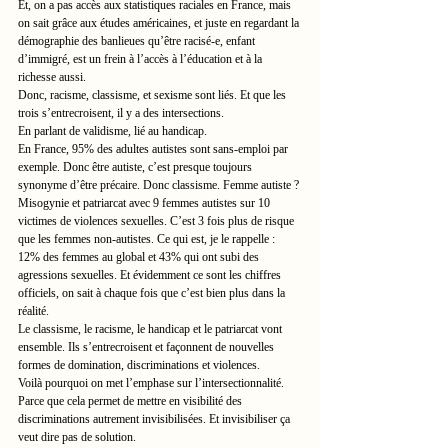
Et, on a pas accès aux statistiques raciales en France, mais 
on sait grâce aux études américaines, et juste en regardant la 
démographie des banlieues qu’être racisé-e, enfant 
d’immigré, est un frein à l’accès à l’éducation et à la 
richesse aussi.
Donc, racisme, classisme, et sexisme sont liés. Et que les 
trois s’entrecroisent, il y a des intersections.
En parlant de validisme, lié au handicap.
En France, 95% des adultes autistes sont sans-emploi par 
exemple. Donc être autiste, c’est presque toujours 
synonyme d’être précaire. Donc classisme. Femme autiste ? 
Misogynie et patriarcat avec 9 femmes autistes sur 10 
victimes de violences sexuelles. C’est 3 fois plus de risque 
que les femmes non-autistes. Ce qui est, je le rappelle : 
12% des femmes au global et 43% qui ont subi des 
agressions sexuelles. Et évidemment ce sont les chiffres 
officiels, on sait à chaque fois que c’est bien plus dans la 
réalité.
Le classisme, le racisme, le handicap et le patriarcat vont 
ensemble. Ils s’entrecroisent et façonnent de nouvelles 
formes de domination, discriminations et violences.
Voilà pourquoi on met l’emphase sur l’intersectionnalité. 
Parce que cela permet de mettre en visibilité des 
discriminations autrement invisibilisées. Et invisibiliser ça 
veut dire pas de solution.