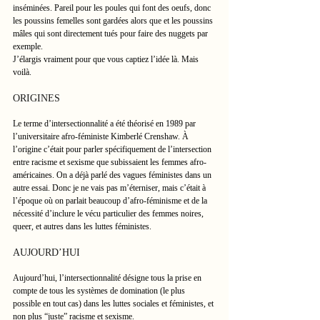
inséminées. Pareil pour les poules qui font des oeufs, donc 
les poussins femelles sont gardées alors que et les poussins 
mâles qui sont directement tués pour faire des nuggets par 
exemple.
J’élargis vraiment pour que vous captiez l’idée là. Mais 
voilà.
ORIGINES
Le terme d’intersectionnalité a été théorisé en 1989 par 
l’universitaire afro-féministe Kimberlé Crenshaw. À 
l’origine c’était pour parler spécifiquement de l’intersection 
entre racisme et sexisme que subissaient les femmes afro-
américaines. On a déjà parlé des vagues féministes dans un 
autre essai. Donc je ne vais pas m’éterniser, mais c’était à 
l’époque où on parlait beaucoup d’afro-féminisme et de la 
nécessité d’inclure le vécu particulier des femmes noires, 
queer, et autres dans les luttes féministes.
AUJOURD’HUI
Aujourd’hui, l’intersectionnalité désigne tous la prise en 
compte de tous les systèmes de domination (le plus 
possible en tout cas) dans les luttes sociales et féministes, et 
non plus “juste” racisme et sexisme.