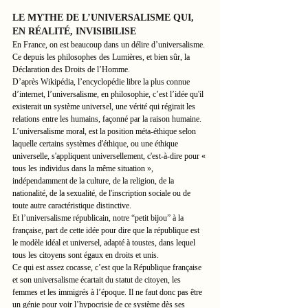
LE MYTHE DE L’UNIVERSALISME QUI, 
EN RÉALITÉ, INVISIBILISE
En France, on est beaucoup dans un délire d’universalisme. 
Ce depuis les philosophes des Lumières, et bien sûr, la 
Déclaration des Droits de l’Homme.
D’après Wikipédia, l’encyclopédie libre la plus connue 
d’internet, l’universalisme, en philosophie, c’est l’idée qu'il 
existerait un système universel, une vérité qui régirait les 
relations entre les humains, façonné par la raison humaine.
L’universalisme moral, est la position méta-éthique selon 
laquelle certains systèmes d'éthique, ou une éthique 
universelle, s'appliquent universellement, c'est-à-dire pour « 
tous les individus dans la même situation », 
indépendamment de la culture, de la religion, de la 
nationalité, de la sexualité, de l'inscription sociale ou de 
toute autre caractéristique distinctive.
Et l’universalisme républicain, notre “petit bijou” à la 
française, part de cette idée pour dire que la république est 
le modèle idéal et universel, adapté à toustes, dans lequel 
tous les citoyens sont égaux en droits et unis.
Ce qui est assez cocasse, c’est que la République française 
et son universalisme écartait du statut de citoyen, les 
femmes et les immigrés à l’époque. Il ne faut donc pas être 
un génie pour voir l’hypocrisie de ce système dès ses 