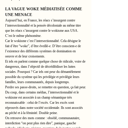
LA VAGUE WOKE MÉDIATISÉE COMME 
UNE MENACE
Aujourd’hui, en France, les réacs s’insurgent contre 
l’intersectionnalité et la pensée décoloniale au même titre 
que les réacs s’insurgent contre le wokisme aux USA.
C’est le même phénomène.
Car le wokisme c’est l’intersectionnalité. Cela désigne le 
fait d’être “woke”, d’être éveillé-e. D’être conscient-e de 
l’existence des différents systèmes de domination en 
oeuvre et de leur croisements.
Et iels en parlent comme quelque chose de ridicule, voire de 
dangereux, dans l’objectif de décrédibiliser les luttes 
sociales. Pourquoi ? Car iels ont peur du démantèlement 
possible du système qui les privilégie et privilégie leurs 
familles, leurs communautés, depuis longtemps.
Perdre ses passe-droits, se remettre en question, ça fait peur.
Du coup, dans certains médias, l’intersectionnalité et le 
wokisme est associée à un champ sémantique très 
reconnaissable : celui de l’excès. Car les excès sont 
réprouvés dans notre société occidentale. Ils sont associés 
au péché et à la féminité. Double peine.
On retrouve des mots comme : obsédé, communautaire, 
interdiction “on peut plus rien dire”, panique, gauche 