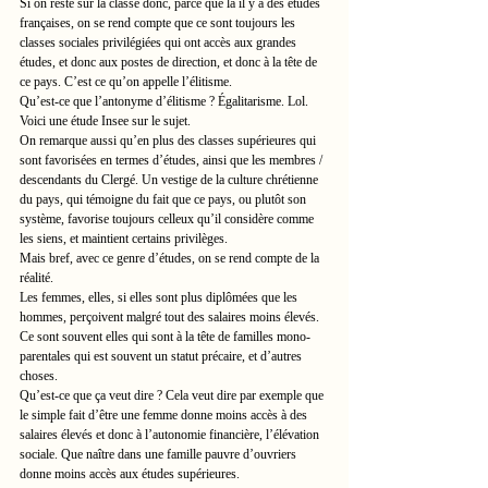
Si on reste sur la classe donc, parce que là il y a des études 
françaises, on se rend compte que ce sont toujours les 
classes sociales privilégiées qui ont accès aux grandes 
études, et donc aux postes de direction, et donc à la tête de 
ce pays. C’est ce qu’on appelle l’élitisme.
Qu’est-ce que l’antonyme d’élitisme ? Égalitarisme. Lol.
Voici une étude Insee sur le sujet.
On remarque aussi qu’en plus des classes supérieures qui 
sont favorisées en termes d’études, ainsi que les membres / 
descendants du Clergé. Un vestige de la culture chrétienne 
du pays, qui témoigne du fait que ce pays, ou plutôt son 
système, favorise toujours celleux qu’il considère comme 
les siens, et maintient certains privilèges.
Mais bref, avec ce genre d’études, on se rend compte de la 
réalité.
Les femmes, elles, si elles sont plus diplômées que les 
hommes, perçoivent malgré tout des salaires moins élevés. 
Ce sont souvent elles qui sont à la tête de familles mono-
parentales qui est souvent un statut précaire, et d’autres 
choses.
Qu’est-ce que ça veut dire ? Cela veut dire par exemple que 
le simple fait d’être une femme donne moins accès à des 
salaires élevés et donc à l’autonomie financière, l’élévation 
sociale. Que naître dans une famille pauvre d’ouvriers 
donne moins accès aux études supérieures.