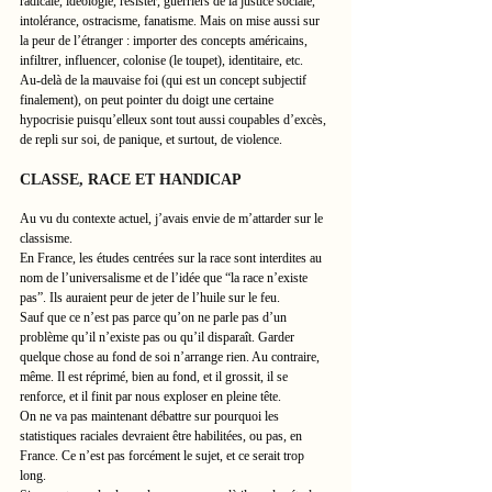
radicale, idéologie, résister, guerriers de la justice sociale, 
intolérance, ostracisme, fanatisme. Mais on mise aussi sur 
la peur de l’étranger : importer des concepts américains, 
infiltrer, influencer, colonise (le toupet), identitaire, etc.
Au-delà de la mauvaise foi (qui est un concept subjectif 
finalement), on peut pointer du doigt une certaine 
hypocrisie puisqu’elleux sont tout aussi coupables d’excès, 
de repli sur soi, de panique, et surtout, de violence.
CLASSE, RACE ET HANDICAP
Au vu du contexte actuel, j’avais envie de m’attarder sur le 
classisme.
En France, les études centrées sur la race sont interdites au 
nom de l’universalisme et de l’idée que “la race n’existe 
pas”. Ils auraient peur de jeter de l’huile sur le feu.
Sauf que ce n’est pas parce qu’on ne parle pas d’un 
problème qu’il n’existe pas ou qu’il disparaît. Garder 
quelque chose au fond de soi n’arrange rien. Au contraire, 
même. Il est réprimé, bien au fond, et il grossit, il se 
renforce, et il finit par nous exploser en pleine tête.
On ne va pas maintenant débattre sur pourquoi les 
statistiques raciales devraient être habilitées, ou pas, en 
France. Ce n’est pas forcément le sujet, et ce serait trop 
long.