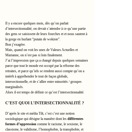
Il y a encore quelques mois, dès qu’on parlait 
d’intersectionnalité, on devait s’attendre à ce qu’une partie 
des gens se saisissent de leurs fourches et et nous sautent à 
la gorge en hurlant “putain de wokiste”.
Bon j’exagère.
Mais, quand on voit les unes de Valeurs Actuelles et 
Marianne, on n’est pas si loin finalement.
J’ai l’impression que ça a changé depuis quelques semaines 
parce que tout le monde est occupé par la réforme des 
retraites, et parce qu’iels se rendent aussi compte qu’on a 
intérêt à appréhender le tout de façon globale, 
intersectionnelle, et de s’allier entre minorités / groupes 
marginalisés.
Alors il est temps de définir ce qu’est l’intersectionnalité.
C’EST QUOI L’INTERSECTIONNALITÉ ?
D’après le site et média Tilt, c’est c’est une notion 
sociologique qui désigne la manière dont les 
différentes 
formes d’oppression
 comme le racisme, le sexisme, le 
classisme, le validisme, l’homophobie, la transphobie, et 