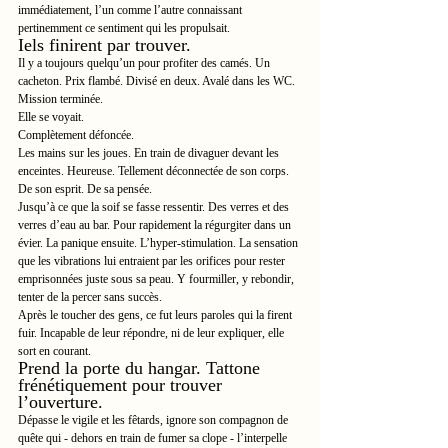
immédiatement, l’un comme l’autre connaissant 
pertinemment ce sentiment qui les propulsait. 
Iels finirent par trouver.
Il y a toujours quelqu’un pour profiter des camés. Un 
cacheton. Prix flambé. Divisé en deux. Avalé dans les WC.
Mission terminée.
Elle se voyait.
Complètement défoncée.
Les mains sur les joues. En train de divaguer devant les 
enceintes. Heureuse. Tellement déconnectée de son corps. 
De son esprit. De sa pensée.
Jusqu’à ce que la soif se fasse ressentir. Des verres et des 
verres d’eau au bar. Pour rapidement la régurgiter dans un 
évier. La panique ensuite. L’hyper-stimulation. La sensation 
que les vibrations lui entraient par les orifices pour rester 
emprisonnées juste sous sa peau. Y fourmiller, y rebondir, 
tenter de la percer sans succès.
Après le toucher des gens, ce fut leurs paroles qui la firent 
fuir. Incapable de leur répondre, ni de leur expliquer, elle 
sort en courant.
Prend la porte du hangar. Tattone 
frénétiquement pour trouver 
l’ouverture.
Dépasse le vigile et les fêtards, ignore son compagnon de 
quête qui - dehors en train de fumer sa clope - l’interpelle 