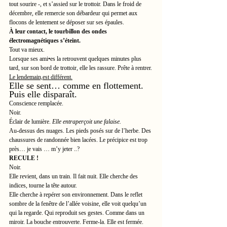
tout sourire -, et s’assied sur le trottoir. Dans le froid de 
décembre, elle remercie son débardeur qui permet aux 
flocons de lentement se déposer sur ses épaules.
À leur contact, le tourbillon des ondes 
électromagnétiques s’éteint.
Tout va mieux.
Lorsque ses ami•es la retrouvent quelques minutes plus 
tard, sur son bord de trottoir, elle les rassure. Prête à rentrer.
Le lendemain,est différent.
Elle se sent… comme en flottement. 
Puis elle disparaît.
Conscience remplacée.
Noir.
Éclair de lumière. 
Elle entraperçoit une falaise.
Au-dessus des nuages. Les pieds posés sur de l’herbe. Des 
chaussures de randonnée bien lacées. Le précipice est trop 
près… je vais … m’y jeter ..?
RECULE !
Noir.
Elle revient, dans un train. Il fait nuit. Elle cherche des 
indices, tourne la tête autour.
Elle cherche à repérer son environnement. Dans le reflet 
sombre de la fenêtre de l’allée voisine, elle voit quelqu’un 
qui la regarde. Qui reproduit ses gestes. Comme dans un 
miroir. La bouche entrouverte. Ferme-la. Elle est fermée. 