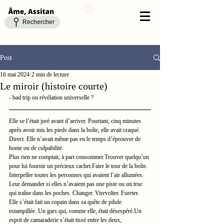
Rechercher
Post
16 mai 2024
2 min de lecture
Le miroir (histoire courte)
- bad trip ou révélation universelle ?
Elle se l’était juré avant d’arriver. Pourtant, cinq minutes 
après avoir mis les pieds dans la boîte, elle avait craqué. 
Direct. Elle n’avait même pas eu le temps d’éprouver de 
honte ou de culpabilité.
Plus rien ne comptait, à part consommer.Trouver quelqu’un 
pour lui fournir un précieux cachet.Faire le tour de la boîte. 
Interpeller toutes les personnes qui avaient l’air allumées. 
Leur demander si elles n’avaient pas une piste ou un truc 
qui traîne dans les poches. Changer. Virevolter. Fureter. 
Elle s’était fait un copain dans sa quête de pilule 
estampillée. Un gars qui, comme elle, était désespéré.Un 
esprit de camaraderie s’était tissé entre les deux, 