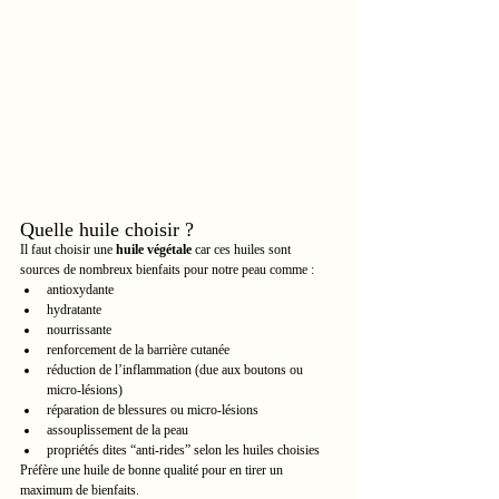
Quelle huile choisir ?
Il faut choisir une 
huile végétale
 car ces huiles sont 
sources de nombreux bienfaits pour notre peau comme :
antioxydante
hydratante
nourrissante
renforcement de la barrière cutanée
réduction de l’inflammation (due aux boutons ou 
micro-lésions)
réparation de blessures ou micro-lésions
assouplissement de la peau
propriétés dites “anti-rides” selon les huiles choisies
Préfère une huile de bonne qualité pour en tirer un 
maximum de bienfaits.