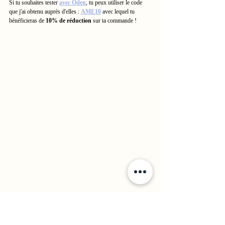
Si tu souhaites tester 
avec Oden
, tu peux utiliser le code 
que j'ai obtenu auprès d'elles : 
AME10
 avec lequel tu 
bénéficieras de 
10% de réduction
 sur ta commande !