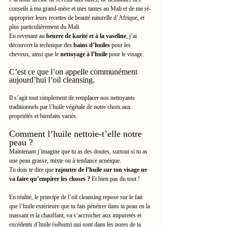
conseils à ma grand-mère et mes tantes au Mali et de me ré-
approprier leurs recettes de beauté naturelle d’Afrique, et 
plus particulièrement du Mali.
En revenant au 
beurre de karité et à la vaseline
, j’ai 
découvert la technique des 
bains d’huiles
 pour les 
cheveux, ainsi que le 
nettoyage à l’huile
 pour le visage.
C’est ce que l’on appelle communément 
aujourd’hui l’oil cleansing.
Il s’agit tout simplement de remplacer nos nettoyants 
traditionnels par l’huile végétale de notre choix aux 
propriétés et bienfaits variés.
Comment l’huile nettoie-t’elle notre 
peau ?
Maintenant j’imagine que tu as des doutes, surtout si tu as 
une peau grasse, mixte ou à tendance acnéique. 
Tu dois te dire que 
rajouter de l’huile sur ton visage ne 
va faire qu’empirer les choses ?
 Et bien pas du tout !
En réalité, le principe de l’oil cleansing repose sur le fait 
que l’huile extérieure que tu fais pénétrer dans ta peau en la 
massant et la chauffant, va s’accrocher aux impuretés et 
excédents d’huile (sébum) qui sont dans les pores de ta 