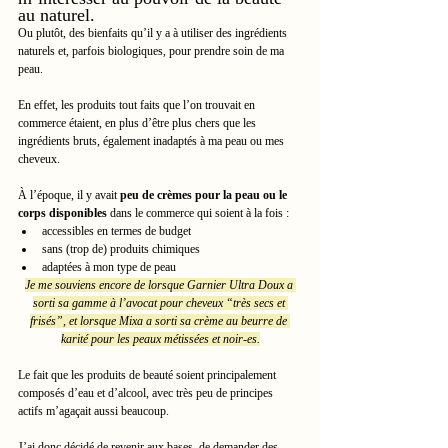
au naturel. 
Ou plutôt, des bienfaits qu’il y a à utiliser des ingrédients 
naturels et, parfois biologiques, pour prendre soin de ma 
peau.
En effet, les produits tout faits que l’on trouvait en 
commerce étaient, en plus d’être plus chers que les 
ingrédients bruts, également inadaptés à ma peau ou mes 
cheveux.
À l’époque, il y avait 
peu de crèmes pour la peau ou le 
corps disponibles
 dans le commerce qui soient à la fois :
accessibles en termes de budget
sans (trop de) produits chimiques
adaptées à mon type de peau 
Je me souviens encore de lorsque Garnier Ultra Doux a 
sorti sa gamme à l’avocat pour cheveux “très secs et 
frisés”, et lorsque Mixa a sorti sa crème au beurre de 
karité pour les peaux métissées et noir-es.
Le fait que les produits de beauté soient principalement 
composés d’eau et d’alcool, avec très peu de principes 
actifs m’agaçait aussi beaucoup.
J’ai donc décidé de revenir aux bases, de demander des 