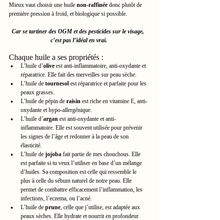
Mieux vaut choisir une huile 
non-raffinée
 donc plutôt de 
première pression à froid, et biologique si possible.
Car se tartiner des OGM et des pesticides sur le visage, 
c’est pas l’idéal en vrai.
Chaque huile a ses propriétés :
L’huile d’
olive
 est anti-inflammatoire, anti-oxydante et 
réparatrice. Elle fait des merveilles sur peau sèche.
L’huile de 
tournesol
 est réparatrice et parfaite pour les 
peaux grasses.
L’huile de pépin de 
raisin
 est riche en vitamine E, anti-
oxydante et hypo-allergénique.
L’huile d’
argan
 est anti-oxydante et anti-
inflammatoire. Elle est souvent utilisée pour prévenir 
les signes de l’âge et redonner à la peau de son 
élasticité.
L’huile de 
jojoba
 fait partie de mes chouchous. Elle 
est parfaite si tu veux l’utiliser en base d’un mélange 
d’huiles. Sa composition est celle qui ressemble le 
plus à celle du sébum naturel de notre peau. Elle 
permet de combattre efficacement l’inflammation, les 
infections, l’eczema, ou l’acné.
L’huile de 
prune
, celle que j’utilise, est adaptée aux 
peaux sèches. Elle hydrate et nourrit en profondeur.