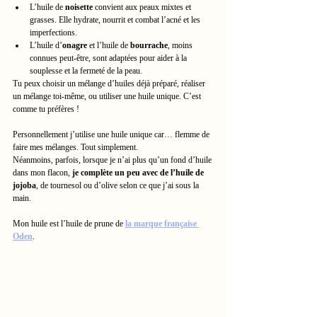
L’huile de 
noisette
 convient aux peaux mixtes et 
grasses. Elle hydrate, nourrit et combat l’acné et les 
imperfections.
L’huile d’
onagre
 et l’huile de 
bourrache
, moins 
connues peut-être, sont adaptées pour aider à la 
souplesse et la fermeté de la peau.
Tu peux choisir un mélange d’huiles déjà préparé, réaliser 
un mélange toi-même, ou utiliser une huile unique. C’est 
comme tu préfères !
Personnellement j’utilise une huile unique car… flemme de 
faire mes mélanges. Tout simplement. 
Néanmoins, parfois, lorsque je n’ai plus qu’un fond d’huile 
dans mon flacon, 
je complète un peu avec de l’huile de 
jojoba
, de tournesol ou d’olive selon ce que j’ai sous la 
main.
Mon huile est l’huile de prune de 
la marque française 
Oden
.