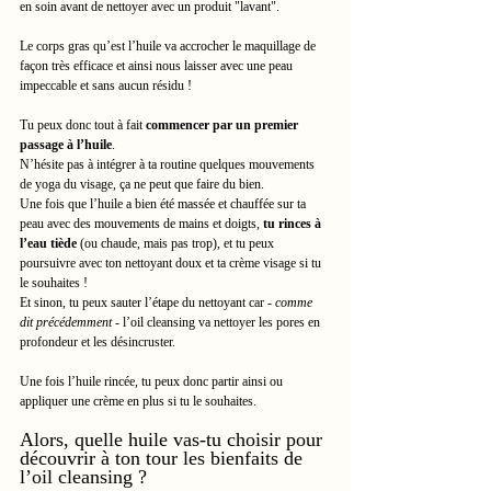
en soin avant de nettoyer avec un produit "lavant".
Le corps gras qu’est l’huile va accrocher le maquillage de 
façon très efficace et ainsi nous laisser avec une peau 
impeccable et sans aucun résidu !
Tu peux donc tout à fait 
commencer par un premier 
passage à l’huile
. 
N’hésite pas à intégrer à ta routine quelques mouvements 
de yoga du visage, ça ne peut que faire du bien.
Une fois que l’huile a bien été massée et chauffée sur ta 
peau avec des mouvements de mains et doigts, 
tu rinces à 
l’eau tiède
 (ou chaude, mais pas trop), et tu peux 
poursuivre avec ton nettoyant doux et ta crème visage si tu 
le souhaites !
Et sinon, tu peux sauter l’étape du nettoyant car 
- comme 
dit précédemment -
 l’oil cleansing va nettoyer les pores en 
profondeur et les désincruster.
Une fois l’huile rincée, tu peux donc partir ainsi ou 
appliquer une crème en plus si tu le souhaites.
Alors, quelle huile vas-tu choisir pour 
découvrir à ton tour les bienfaits de 
l’oil cleansing ?