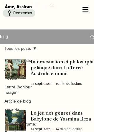
Rechercher
blog
Tous les posts
Intersexuation et philosophie
Tous les posts
politique dans La Terre
Archive
Australe connue
Poésie
28 sept. 2023
15 min de lecture
Lettre (bonjour
nuage)
Article de blog
bave de
Le jeu des genres dans
littérature
Babylone de Yasmina Reza
Nouvelle (brume)
28 sept. 2023
14 min de lecture