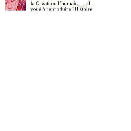
la Création. L'humain est-il
voué à reproduire l'Histoire
en boucle ?
28 sept. 2023
15 min de lecture
Les dérives de la spiritualité
new-age
9 mai 2023
6 min de lecture
Ce n’est pas ton âme-soeur,
c’est un prédateur
9 mai 2023
12 min de lecture