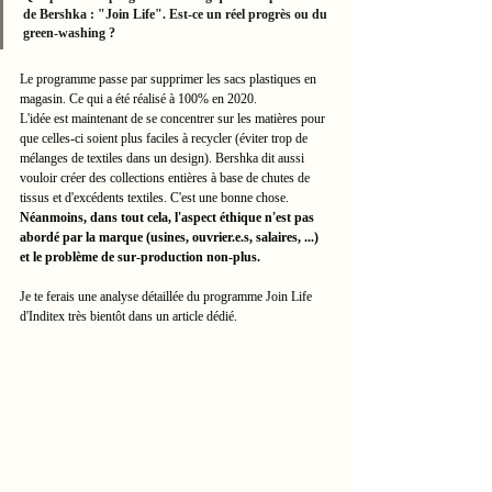
de Bershka : "Join Life". Est-ce un réel progrès ou du 
green-washing ?
Le programme passe par supprimer les sacs plastiques en 
magasin. Ce qui a été réalisé à 100% en 2020. 
L'idée est maintenant de se concentrer sur les matières pour 
que celles-ci soient plus faciles à recycler (éviter trop de 
mélanges de textiles dans un design). Bershka dit aussi 
vouloir créer des collections entières à base de chutes de 
tissus et d'excédents textiles. C'est une bonne chose. 
Néanmoins, dans tout cela, l'aspect éthique n'est pas 
abordé par la marque (usines, ouvrier.e.s, salaires, ...) 
et le problème de sur-production non-plus. 
Je te ferais une analyse détaillée du programme Join Life 
d'Inditex très bientôt dans un article dédié. 