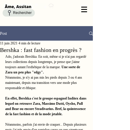
Rechercher
Post
11 juin 2021
4 min de lecture
Bershka : fast fashion en progrès ?
Ado, j'adorais Bershka. En soit, même si je n'ai pas regardé 
leurs collections depuis longtemps, je pense que j'aime 
toujours autant l'esthétique de la marque. 
Une sorte de 
Zara un peu plus "edgy". 
Néanmoins, je n'y ai pas mis les pieds depuis 3 ou 4 ans 
maintenant, depuis ma transition vers une mode plus 
responsable et éthique. 
En effet, Bershka c'est le groupe espagnol Inditex dans 
lequel on retrouve Zara, Massimo Dutti, Oysho, Pull 
and Bear ou encore Stradivarius. Bref, la quintessence 
de la fast fashion et de la mode jetable. 
Néanmoins, parfois j'ai envie de craquer... Depuis plusieurs 
mois j'ai très envie d'un pantalon cargo un peu streetwear. 