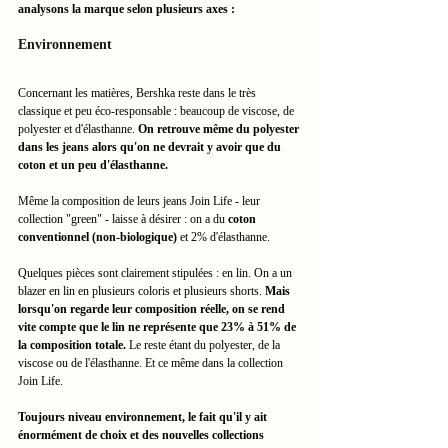
analysons la marque selon plusieurs axes :
Environnement
Concernant les matières, Bershka reste dans le très 
classique et peu éco-responsable : beaucoup de viscose, de 
polyester et d'élasthanne. 
On retrouve même du polyester 
dans les jeans alors qu'on ne devrait y avoir que du 
coton et un peu d'élasthanne.
Même la composition de leurs jeans Join Life - leur 
collection "green" - laisse à désirer : on a du 
coton 
conventionnel (non-biologique)
 et 2% d'élasthanne. 
Quelques pièces sont clairement stipulées : en lin. On a un 
blazer en lin en plusieurs coloris et plusieurs shorts. 
Mais 
lorsqu'on regarde leur composition réelle, on se rend 
vite compte que le lin ne représente que 23% à 51% de 
la composition totale. 
Le reste étant du polyester, de la 
viscose ou de l'élasthanne. Et ce même dans la collection 
Join Life. 
Toujours niveau environnement, le fait qu'il y ait 
énormément de choix et des nouvelles collections 