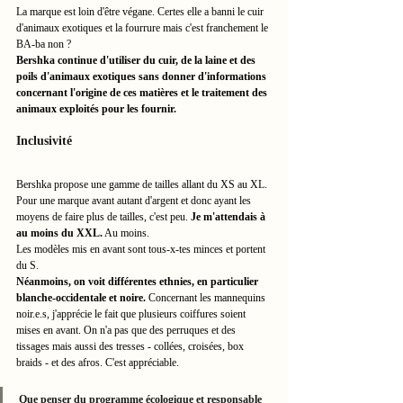
La marque est loin d'être végane. Certes elle a banni le cuir 
d'animaux exotiques et la fourrure mais c'est franchement le 
BA-ba non ? 
Bershka continue d'utiliser du cuir, de la laine et des 
poils d'animaux exotiques sans donner d'informations 
concernant l'origine de ces matières et le traitement des 
animaux exploités pour les fournir. 
Inclusivité
Bershka propose une gamme de tailles allant du XS au XL. 
Pour une marque avant autant d'argent et donc ayant les 
moyens de faire plus de tailles, c'est peu. 
Je m'attendais à 
au moins du XXL.
 Au moins. 
Les modèles mis en avant sont tous-x-tes minces et portent 
du S. 
Néanmoins, on voit différentes ethnies, en particulier 
blanche-occidentale et noire. 
Concernant les mannequins 
noir.e.s, j'apprécie le fait que plusieurs coiffures soient 
mises en avant. On n'a pas que des perruques et des 
tissages mais aussi des tresses - collées, croisées, box 
braids - et des afros. C'est appréciable. 
Que penser du programme écologique et responsable 