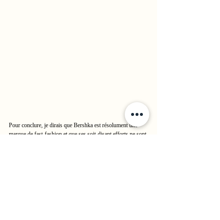
Pour conclure, je dirais que Bershka est résolument une 
marque de fast-fashion et que ses soit-disant efforts ne sont 
pas crédibles. 
J'aurais vraiment aimé dire du bien de la marque et 
remarquer ses efforts pourtant... Néanmoins, tout ce 
qui est avancé par Bershka est fait sans preuves 
derrière. 
On ne peut donc que les croire sur parole et on 
sait bien qu'il ne faut pas faire aveuglément confiance à ces 
entreprises. C'est donc un non et c'est bien dommage. 