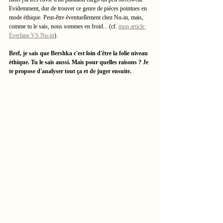
Evidemment, dur de trouver ce genre de pièces pointues en 
mode éthique. Peut-être éventuellement chez Nu-in, mais, 
comme tu le sais, nous sommes en froid... (cf. 
mon article 
Everlane VS Nu-in
). 
Bref, je sais que Bershka c'est loin d'être la folie niveau 
éthique. Tu le sais aussi. Mais pour quelles raisons ? Je 
te propose d'analyser tout ça et de juger ensuite. 