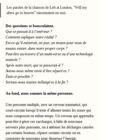
Les paroles de la chanson de Left at London, “Will my 
alters go to heaven” raisonnaient en moi. 
Des questions se bousculaient.
Que se passait-il à l’intérieur ? 
Comment expliquer notre réalité ? 
Est-ce qu’il existerait, un jour, un moyen pour nous de 
toustes exister, dans notre propre corps ? 
Peut-être au-travers d’un multi-verse ou d’une technologie 
avancée ? 
Après notre mort, que se passerait-il ? 
Avions-nous même envie d’être séparé·es ? 
Était-ce possible ?
Serions-nous toustes mélangé·es à la fin ?
Au fond, nous sommes la même personne. 
Une personne multiple, avec un cerveau traumatisé, qui 
court-circuite lorsqu’il tente d’allumer toutes les zones qui 
nous composent en même temps. Un cerveau qui apprendra 
peut-être à gérer ces surcharges, à bâtir de nouveaux 
serveurs plus puissants, ou à atténuer les décharges causées 
par certains boutons, réparer certains circuits ou en 
construire de nouveaux pour disperser l’énergie.