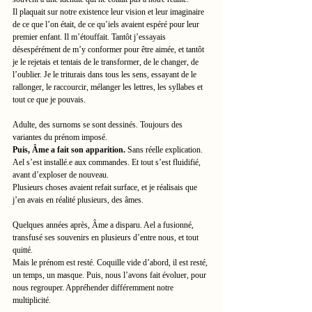
Il plaquait sur notre existence leur vision et leur imaginaire 
de ce que l’on était, de ce qu’iels avaient espéré pour leur 
premier enfant. Il m’étouffait. Tantôt j’essayais 
désespérément de m’y conformer pour être aimée, et tantôt 
je le rejetais et tentais de le transformer, de le changer, de 
l’oublier. Je le triturais dans tous les sens, essayant de le 
rallonger, le raccourcir, mélanger les lettres, les syllabes et 
tout ce que je pouvais.
Adulte, des surnoms se sont dessinés. Toujours des 
variantes du prénom imposé. 
Puis, Âme a fait son apparition. 
Sans réelle explication. 
Ael s’est installé.e aux commandes. Et tout s’est fluidifié, 
avant d’exploser de nouveau. 
Plusieurs choses avaient refait surface, et je réalisais que 
j’en avais en réalité plusieurs, des âmes. 
Quelques années après, Âme a disparu. Ael a fusionné, 
transfusé ses souvenirs en plusieurs d’entre nous, et tout 
quitté.
Mais le prénom est resté. Coquille vide d’abord, il est resté, 
un temps, un masque. Puis, nous l’avons fait évoluer, pour 
nous regrouper. Appréhender différemment notre 
multiplicité.