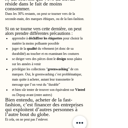
réside dans le fait de moins 
consommer.
Dans les 30% restants, on peut se tourner vers de la 
seconde-main, des marques éthiques, ou de la fast-fashion.
Si on se tourne vers cette dernière, on peut 
alors prendre différentes précautions :
apprendre à 
déchiffrer les étiquettes
 pour choisir la 
matière la moins polluante possible
juger de la 
qualité
 du vêtement (et donc de sa 
durabilité) au toucher et en examinant les coutures
se diriger vers des pièces dont le 
design
 nous plaira 
sur les années à venir
privilégier les collections “
greenwashing
” de ces 
marques. Oui, le greenwashing c’est problématique, 
mais quitte à acheter, autant leur transmettre le 
message que l’on veut du “durable”
et bien sûr tenter de trouver son équivalent sur 
Vinted
ou Depop avant (entre autres)
Bien entendu, acheter de la fast-
fashion, c’est financer des entreprises 
qui exploitent d’autres personnes à 
l’autre bout du globe.
Et cela, on ne peut pas l’enlever.