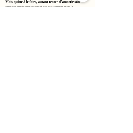
Mais quitte à le faire, autant tenter d’amortir son 
impact environnemental au maximum non ?
Posts similaires
Voir tout