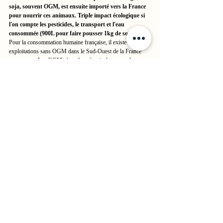
soja, souvent OGM, est ensuite importé vers la France 
pour nourrir ces animaux. Triple impact écologique si 
l'on compte les pesticides, le transport et l'eau 
consommée (900L pour faire pousser 1kg de soja).
Pour la consommation humaine française, il existe des 
exploitations sans OGM dans le Sud-Ouest de la France 
notamment. Les OGM n'ont donc à voir donc avec les 
steaks de soja de grande surface ou les nuggets végétaliens.
Veganisme
Le veganisme correspond à un régime alimentaire 
végétalien mais pas seulement. 
La différence réside dans le seul fait que le veganisme, 
contrairement aux autres termes évoquées plus haut, 
n'est pas seulement un régime alimentaire.
Le veganisme est un mode de vie à part 
entière et un positionnement politique. 
En effet, le veganisme refuse toute exploitation animale 
pour des principes éthiques tout d'abord mais également 
écologique et de santé. 
Un vegan ne consommera donc aucun produit 
d'origine animale, qu'il soit alimentaire (*cf végétalien) 