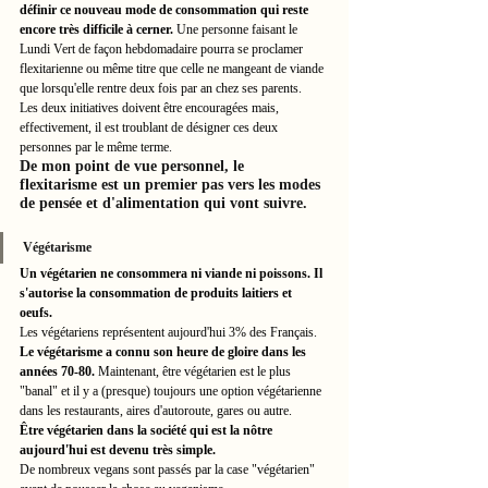
définir ce nouveau mode de consommation qui reste 
encore très difficile à cerner. 
Une personne faisant le 
Lundi Vert de façon hebdomadaire pourra se proclamer 
flexitarienne ou même titre que celle ne mangeant de viande 
que lorsqu'elle rentre deux fois par an chez ses parents. 
Les deux initiatives doivent être encouragées mais, 
effectivement, il est troublant de désigner ces deux 
personnes par le même terme. 
De mon point de vue personnel, le 
flexitarisme est un premier pas vers les modes 
de pensée et d'alimentation qui vont suivre. 
Végétarisme
Un végétarien ne consommera ni viande ni poissons. Il 
s'autorise la consommation de produits laitiers et 
oeufs. 
Les végétariens représentent aujourd'hui 3% des Français. 
Le végétarisme a connu son heure de gloire dans les 
années 70-80. 
Maintenant, être végétarien est le plus 
"banal" et il y a (presque) toujours une option végétarienne 
dans les restaurants, aires d'autoroute, gares ou autre. 
Être végétarien dans la société qui est la nôtre 
aujourd'hui est devenu très simple. 
De nombreux vegans sont passés par la case "végétarien" 