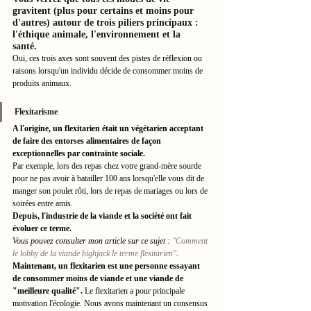
gravitent (plus pour certains et moins pour 
d'autres) autour de trois piliers principaux : 
l'éthique animale, l'environnement et la 
santé.
Oui, ces trois axes sont souvent des pistes de réflexion ou 
raisons lorsqu'un individu décide de consommer moins de 
produits animaux. 
Flexitarisme
A l'origine, un flexitarien était un végétarien acceptant 
de faire des entorses alimentaires de façon 
exceptionnelles par contrainte sociale. 
Par exemple, lors des repas chez votre grand-mère sourde 
pour ne pas avoir à batailler 100 ans lorsqu'elle vous dit de 
manger son poulet rôti, lors de repas de mariages ou lors de 
soirées entre amis. 
Depuis, l'industrie de la viande et la société ont fait 
évoluer ce terme. 
Vous pouvez consulter mon article sur ce sujet : 
"Comment 
le lobby de la viande highjack le terme flexitarien"
. 
Maintenant, un flexitarien est une personne essayant 
de consommer moins de viande et une viande de 
"meilleure qualité".
 Le flexitarien a pour principale 
motivation l'écologie. Nous avons maintenant un consensus 