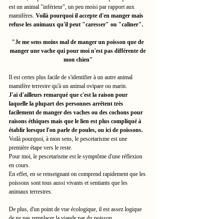
est un animal "inférieur", un peu moisi par rapport aux 
mamifères. 
Voilà pourquoi il accepte d'en manger mais 
refuse les animaux qu'il peut "caresser" ou "caliner". 
"Je me sens moins mal de manger un poisson que de 
manger une vache qui pour moi n'est pas différente de 
mon chien"
Il est certes plus facile de s'identifier à un autre animal 
mamifère terrestre qu'à un animal ovipare ou marin.
J'ai d'ailleurs remarqué que c'est la raison pour 
laquelle la plupart des personnes arrêtent très 
facilement de manger des vaches ou des cochons pour 
raisons éthiques mais que le lien est plus compliqué à 
établir lorsque l'on parle de poules, ou ici de poissons. 
Voilà pourquoi, à mon sens, le pescetarisme est une 
première étape vers le reste. 
Pour moi, le pescetarisme est le symptôme d'une réflexion 
en cours. 
En effet, en se renseignant on comprend rapidement que les 
poissons sont tous aussi vivants et sentiants que les 
animaux terrestres. 
De plus, d'un point de vue écologique, il est assez logique 
de ne pas remplacer la viande par du poisson. 