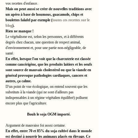
vos recettes d'enfance. 
Mais on peut aussi se créer de nouvelles traditions avec 
un apéro à base de houmous, guacamole, chips et 
boulettes falafel par exemple (
toutes ces recettes sur le 
blog
). 
Rien ne manque !
Le végétalisme est, selon les personnes, et à différents 
degrés chez chacun, une question de respect animal, 
d'environnement et, pour une partie non-négligeable, de 
santé. 
En effet, lorsque l'on voit que la charcuterie est classée 
comme cancérigène, que les produits laitiers et les oeufs 
sont source de mauvais cholestérol ou que la viande en 
général provoque pathologies cardiaques, cancers et 
autres, ça calme. 
D'un point de vue écologique, on entend souvent que les 
substituts à la viande (qui ne sont d'ailleurs pas 
indispensables à un régime végétalien équilibré) polluent 
encore plus que l'agriculture. 
Bouh le soja OGM importé. 
Argument de mauvaise foi assez certaine. 
En effet, entre 70 et 85% du soja cultivé dans le monde 
est destiné à nourrir les animaux placés en élevage. Ce 