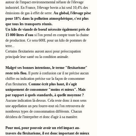
autour de l'impact environnemental néfaste de l'élevage 
industriel. En France, l'élevage bovin a lui seul 10,4% des 
émissions de gas à effet de serre. 
Au global, l'élevage pèse 
pour 18% dans la pollution atmosphérique, c'est plus 
que tous les transports réunis. 
Un kilo de viande de boeuf nécessite également près de 
15 000 litres d'eau 
si l'on prend en compte toute la chaine 
de production. Ce sera 600L pour un kilo de pommes de 
terre... 
Certains flexitariens auront aussi pour préoccupation 
principale leur santé ou la condition animale. 
Malgré ses bonnes intentions, le terme "flexitarisme" 
reste très flou. 
Il porte à confusion car il ne précise aucun 
chiffre ou indication précise sur la façon de consommer 
d'un flexitarien. 
Comme écrit plus haut, il s'agit 
uniquement de consommer "moins et mieux". Mais 
par rapport à quels standards, à quelle moyenne ? 
Aucune indication là-dessus. Cela reste donc à mon sens 
une appellation un peu fourre-tout où l'on retrouvera de 
nombreux types de consommation différents. Chacun 
décidera de l'interpréter et donc d'agir à sa manière. 
Pour moi, pour pouvoir avoir un réel impact au-
travers du flexitarisme, il est donc important de mieux 