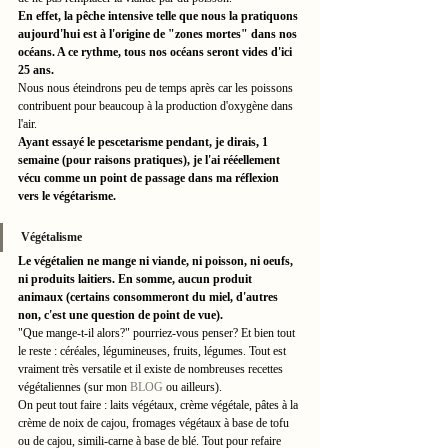
En effet, la pêche intensive telle que nous la pratiquons 
aujourd'hui est à l'origine de "zones mortes" dans nos 
océans. A ce rythme, tous nos océans seront vides d'ici 
25 ans. 
Nous nous éteindrons peu de temps après car les poissons 
contribuent pour beaucoup à la production d'oxygène dans 
l'air. 
Ayant essayé le pescetarisme pendant, je dirais, 1 
semaine (pour raisons pratiques), je l'ai rééellement 
vécu comme un point de passage dans ma réflexion 
vers le végétarisme. 
Végétalisme
Le végétalien ne mange ni viande, ni poisson, ni oeufs, 
ni produits laitiers. En somme, aucun produit 
animaux (certains consommeront du miel, d'autres 
non, c'est une question de point de vue). 
"Que mange-t-il alors?" pourriez-vous penser? Et bien tout 
le reste : céréales, légumineuses, fruits, légumes. Tout est 
vraiment très versatile et il existe de nombreuses recettes 
végétaliennes (sur mon 
BLOG
 ou ailleurs). 
On peut tout faire : laits végétaux, crème végétale, pâtes à la 
crème de noix de cajou, fromages végétaux à base de tofu 
ou de cajou, simili-carne à base de blé. Tout pour refaire 