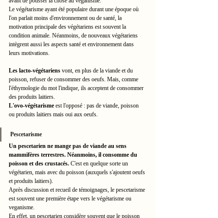
avant de pousser la chose au veganisme. 
Le végétarisme ayant été populaire durant une époque où 
l'on parlait moins d'environnement ou de santé, la 
motivation principale des végétariens est souvent la 
condition animale. Néanmoins, de nouveaux végétariens 
intègrent aussi les aspects santé et environnement dans 
leurs motivations. 
Les lacto-végétariens
 vont, en plus de la viande et du 
poisson, refuser de consommer des oeufs. Mais, comme 
l'éthymologie du mot l'indique, ils acceptent de consommer 
des produits laitiers. 
L'ovo-végétarisme
 est l'opposé : pas de viande, poisson 
ou produits laitiers mais oui aux oeufs.
Pescetarisme
Un pescetarien ne mange pas de viande au sens 
mammifères terrestres. Néanmoins, il consomme du 
poisson et des crustacés.
 C'est en quelque sorte un 
végétarien, mais avec du poisson (auxquels s'ajoutent oeufs 
et produits laitiers).
Après discussion et recueil de témoignages, le pescetarisme 
est souvent une première étape vers le végétarisme ou 
veganisme. 
En effet, un pescetarien considère souvent que le poisson 