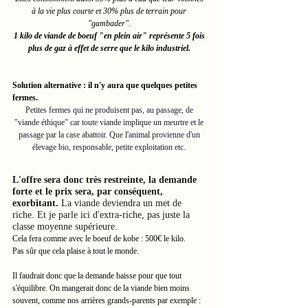
à la vie plus courte et 30% plus de terrain pour 
"gambader". 
1 kilo de viande de boeuf "en plein air" représente 5 fois 
plus de gaz à effet de serre que le kilo industriel. 
Solution alternative : il n'y aura que quelques petites 
fermes. 
Petites fermes qui ne produisent pas, au passage, de 
"viande éthique" car toute viande implique un meurtre et le 
passage par la case abattoir. Que l'animal provienne d'un 
élevage bio, responsable, petite exploitation etc. 
L'offre sera donc très restreinte, la demande 
forte et le prix sera, par conséquent, 
exorbitant. 
La viande deviendra un met de 
riche. Et je parle ici d'extra-riche, pas juste la 
classe moyenne supérieure. 
Cela fera comme avec le boeuf de kobe : 500€ le kilo. 
Pas sûr que cela plaise à tout le monde. 
Il faudrait donc que la demande baisse pour que tout 
s'équilibre. On mangerait donc de la viande bien moins 
souvent, comme nos arrières grands-parents par exemple : 