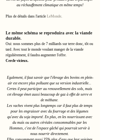
au réchauffement climatique en même temps!
Plus de détails dans l'article 
LeMonde
. 
Le même schéma se reproduira avec la viande 
durable. 
Oui: nous sommes plus de 7 milliards sur terre donc, tôt ou 
tard. Avec tout le monde voulant manger de la viande 
régulièrement, il faudra augmenter l'offre. 
Cercle vicieux.
Egalement, il faut savoir que l'élevage des bovins en plein-
air est encore plus polluant que sa version industrielle... 
Certes il peut participer au renouvellement des sols, mais 
cet élevage émet aussi beaucoup de gaz à effet de serre et 
de méthane. 
Les vaches vivent plus longtemps car il faut plus de temps 
pour les engraisser avec du fourrage et des légumes 
qu'avec du soja importé. En plus, en les nourrissant avec 
du maïs ou autres céréales consommables par les 
Hommes, c'est de l'espace gâché qui pourrait servir à 
nous nourrir directement. 
Elles consomment aussi 35% plus d'eau que leur voisines 