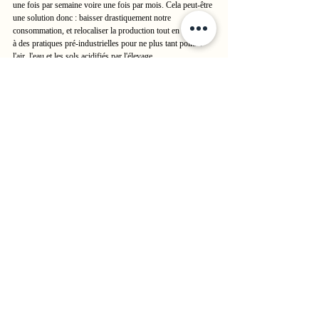
une fois par semaine voire une fois par mois. Cela peut-être 
une solution donc : baisser drastiquement notre 
consommation, et relocaliser la production tout en revenant 
à des pratiques pré-industrielles pour ne plus tant polluer 
l'air, l'eau et les sols acidifiés par l'élevage.
Pour moi, actuellement, il n'existe donc pas de "viande 
durable", "éco-responsable", "écologique" ou autre. 
Soit nous en reviendrons forcément à une forme 
d'élevage industriel si décrié aujourd'hui (et nuisible 
pour la planète), soit cela deviendra quelque chose 
d'exceptionnel que certains ne pourront jamais s'offrir 
(ou alors une fois par an).
Vu l'indignation qu'il en ressort lorsque l'on 
évoque simplement le Lundi Vert, bonne 
chance pour cette deuxième option. 
Posts similaires
Voir tout