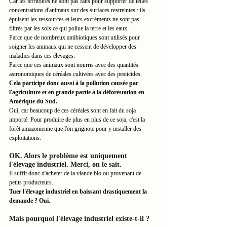
Car les territoires ne sont pas faits pour supporter de telles 
concentrations d'animaux sur des surfaces restreintes : ils 
épuisent les ressources et leurs excréments ne sont pas 
filtrés par les sols ce qui pollue la terre et les eaux.
Parce que de nombreux antibiotiques sont utilisés pour 
soigner les animaux qui ne cessent de développer des 
maladies dans ces élevages. 
Parce que ces animaux sont nourris avec des quantités 
astronomiques de céréales cultivées avec des pesticides. 
Cela participe donc aussi à la pollution causée par 
l'agriculture et en grande partie à la déforestation en 
Amérique du Sud. 
Oui, car beaucoup de ces céréales sont en fait du soja 
importé. Pour produire de plus en plus de ce soja, c'est la 
forêt amazonienne que l'on grignote pour y installer des 
exploitations. 
OK. Alors le problème est uniquement 
l'élevage industriel. Merci, on le sait. 
Il suffit donc d'acheter de la viande bio ou provenant de 
petits producteurs. 
Tuer l'élevage industriel en baissant drastiquement la 
demande ? Oui. 
Mais pourquoi l'élevage industriel existe-t-il ? 