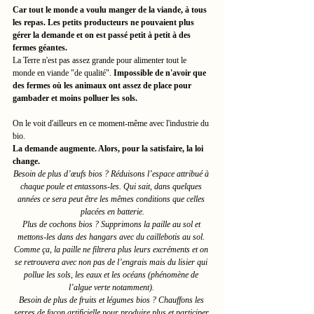
Car tout le monde a voulu manger de la viande, à tous 
les repas. Les petits producteurs ne pouvaient plus 
gérer la demande et on est passé petit à petit à des 
fermes géantes. 
La Terre n'est pas assez grande pour alimenter tout le 
monde en viande "de qualité". 
Impossible de n'avoir que 
des fermes où les animaux ont assez de place pour 
gambader et moins polluer les sols. 
On le voit d'ailleurs en ce moment-même avec l'industrie du 
bio. 
La demande augmente. Alors, pour la satisfaire, la loi 
change. 
Besoin de plus d’œufs bios ? Réduisons l’espace attribué à 
chaque poule et entassons-les. Qui sait, dans quelques 
années ce sera peut être les mêmes conditions que celles 
placées en batterie.
Plus de cochons bios ? Supprimons la paille au sol et 
mettons-les dans des hangars avec du caillebotis au sol. 
Comme ça, la paille ne filtrera plus leurs excréments et on 
se retrouvera avec non pas de l’engrais mais du lisier qui 
pollue les sols, les eaux et les océans (phénomène de 
l’algue verte notamment). 
Besoin de plus de fruits et légumes bios ? Chauffons les 
serres de façon artificielle pour produire plus et participer 